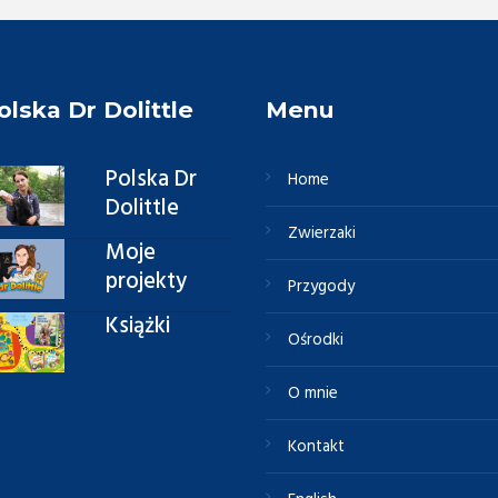
olska Dr Dolittle
Menu
Polska Dr
Home
Dolittle
Zwierzaki
Moje
projekty
Przygody
Książki
Ośrodki
O mnie
Kontakt