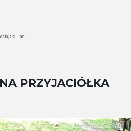
0
alajski Han.
NA PRZYJACIÓŁKA
0