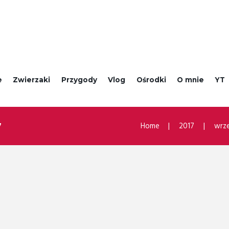
e
Zwierzaki
Przygody
Vlog
Ośrodki
O mnie
YT
Home
2017
wrze
7