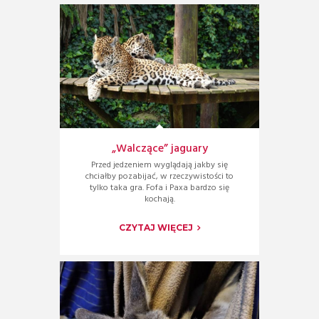
„Walczące” jaguary
Przed jedzeniem wyglądają jakby się
chciałby pozabijać, w rzeczywistości to
tylko taka gra. Fofa i Paxa bardzo się
kochają.
CZYTAJ WIĘCEJ