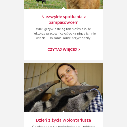
Niezwykłe spotkania z
pampasowcem
Wilki grzywiaste są tak nieśmiałe, że
niektórzy pracownicy ośrodka nigdy ich nie
widzieli. Do mnie same przychodziły.
CZYTAJ WIĘCEJ
Dzień z życia wolontariusza
Opiekowanie się mrówkojadami, robienie