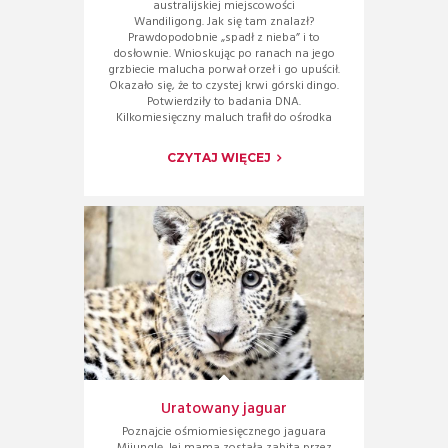
australijskiej miejscowości
Wandiligong. Jak się tam znalazł?
Prawdopodobnie „spadł z nieba” i to
dosłownie. Wnioskując po ranach na jego
grzbiecie malucha porwał orzeł i go upuścił.
Okazało się, że to czystej krwi górski dingo.
Potwierdziły to badania DNA.
Kilkomiesięczny maluch trafił do ośrodka
CZYTAJ WIĘCEJ
Uratowany jaguar
Poznajcie ośmiomiesięcznego jaguara
Mijunglę. Jej mama została zabita przez