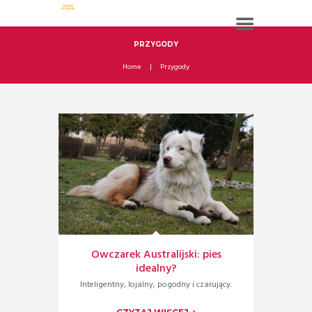
PRZYGODY
Home
Przygody
Owczarek Australijski: pies
idealny?
Inteligentny, lojalny, pogodny i czarujący.