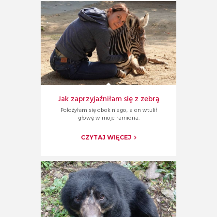
Jak zaprzyjaźniłam się z zebrą
Położyłam się obok niego, a on wtulił
głowę w moje ramiona.
CZYTAJ WIĘCEJ