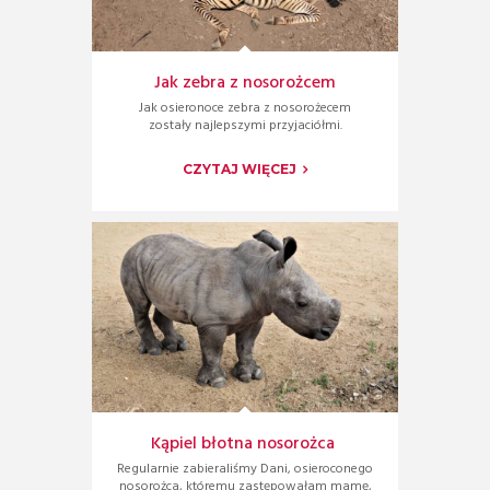
Jak zebra z nosorożcem
Jak osieronoce zebra z nosorożecem
zostały najlepszymi przyjaciółmi.
CZYTAJ WIĘCEJ
Kąpiel błotna nosorożca
Regularnie zabieraliśmy Dani, osieroconego
nosorożca, któremu zastępowałam mamę,