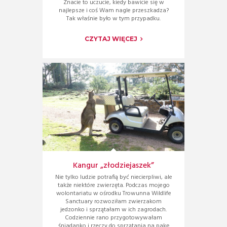
Znacie to uczucie, kiedy bawicie się w
najlepsze i coś Wam nagle przeszkadza?
Tak właśnie było w tym przypadku.
CZYTAJ WIĘCEJ
Kangur „złodziejaszek”
Nie tylko ludzie potrafią być niecierpliwi, ale
także niektóre zwierzęta. Podczas mojego
wolontariatu w ośrodku Trowunna Wildlife
Sanctuary rozwoziłam zwierzakom
jedzonko i sprzątałam w ich zagrodach.
Codziennie rano przygotowywałam
śniadanko i rzeczy do sprzątania na pakę