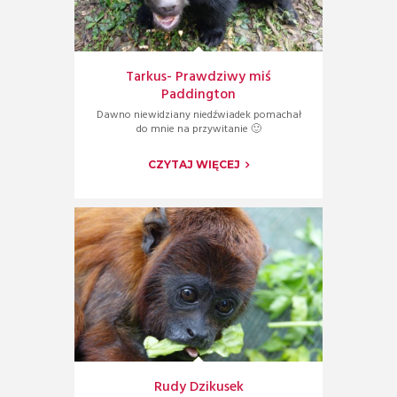
Tarkus- Prawdziwy miś
Paddington
Dawno niewidziany niedźwiadek pomachał
do mnie na przywitanie 🙂
CZYTAJ WIĘCEJ
Rudy Dzikusek