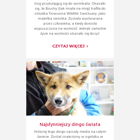
lisią przytulającą się do wombata. Okazało
się, że Brushy (tak miała na imię) trafiła do
ośrodka Trowunna Wildlife Sanctuary, jako
maleńka sierotka. Została wychowana
przez człowieka, a kiedy dorosła
wypuszczona na wolność. Jednak samotne
życie na wolności okazało się dosyć
CZYTAJ WIĘCEJ
Najsłynniejszy dingo świata
Historię tego dingo opisały media na całym
świecie. Został znaleziony w ogródku w