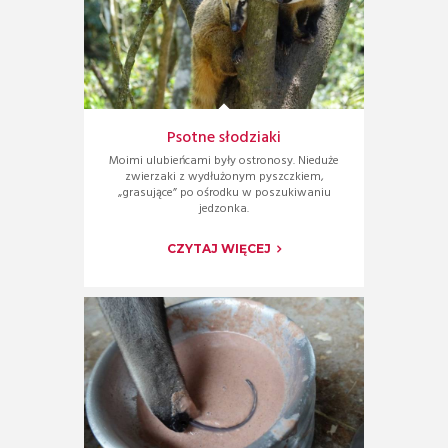
Psotne słodziaki
Moimi ulubieńcami były ostronosy. Nieduże
zwierzaki z wydłużonym pyszczkiem,
„grasujące” po ośrodku w poszukiwaniu
jedzonka.
CZYTAJ WIĘCEJ