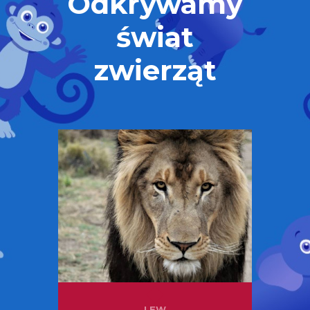
Odkrywamy
świat
zwierząt
LEW