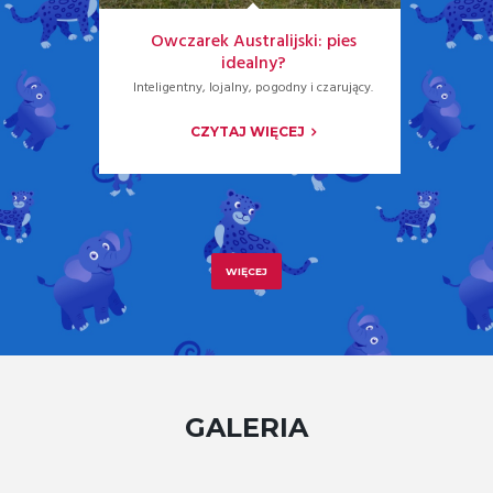
Owczarek Australijski: pies
Quiz
idealny?
Za
Inteligentny, lojalny, pogodny i czarujący.
CZYTAJ WIĘCEJ
WIĘCEJ
GALERIA