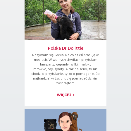
Polska Dr Dolittle
Nazywam się Gosia. Na co dzień pracuję w
mediach. W wolnych chwilach przytulam
lamparty, gepardy, wilki, małpki,
mrówkojady, żyrafy. A tak na serio, to nie
chodzi o przytulanie, tylko o pomaganie. Bo
najbardziej w życiu lubię pomagać dzikim
zwierzętom.
WIĘCEJ