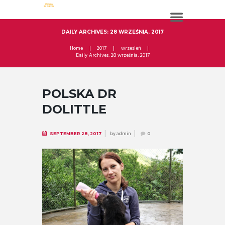
DAILY ARCHIVES: 28 WRZEŚNIA, 2017
Home
2017
wrzesień
Daily Archives: 28 września, 2017
POLSKA DR
DOLITTLE
by
admin
SEPTEMBER 28, 2017
0