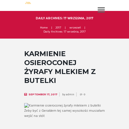
DAILY ARCHIVES: 17 WRZEŚNIA, 2017
Home
2017
wrzesień
Daily Archives: 17 września, 2017
KARMIENIE
OSIEROCONEJ
ŻYRAFY MLEKIEM Z
BUTELKI
by
admin
SEPTEMBER 17, 2017
0
Żeby być z Geraldem tej samej wysokości musiałam
wejść na stół.