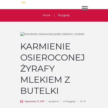
Home
Przygody
KARMIENIE
OSIEROCONEJ
ŻYRAFY
MLEKIEM Z
BUTELKI
September 17, 2017
by
admin
in
Przygody
0