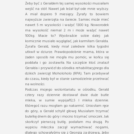
Żeby być z Geraldem tej samej wysokości musiałam
wejść na stół. Nawet jak leżał był ode mnie wyższy.
A miał dopiero 9 miesięcy. Żyrafy to bowiem
najwyższe zwierzęta na świecie. Samiec może mieć
nawet 5 m wysokości i ważyć 1300 kg. Noworodek
ma wysokość niemal 2 m i może ważyć nawet
100kg. Macie to? Wyobraźcie sobie dalej: jak
komicznie musiało wyglądać, jak karmiłam Geralda.
Żyrafa Gerald, kiedy miał zaledwie kilka tygodni
utkwił w dziurze. Prawdopodobnie mama, która w
żaden sposób nie mogła mu pomóc, w końcu się
poddała i go zostawiła. Na szczęście ktoś znalazł
Geralda i przywiózł do ośrodka rehabilitacyjnego dla
dzikich zwierząt Moholoholo (RPA). Tam przebywał
do czasu, kiedy był w stanie samodzielnie przetrwać
na wolności.
Podczas mojego wolontariatu w ośrodku, Gerald
cztery razy dziennie dostawał dwie duże butle
mleka, w sumie wypijał12,5 l mleka dziennie.
Któregoś razu mogłam go nakarmić. Uniosłam ręce
do góry, a Gerald schylił głowę. Musiałam trzymać
butelkę dnem do góry i mocno trzymać smoczek. Jak
skończył pierwszą butlę, podałam mu drugą. Po
wypiciu mleczka zaczął wymachiwać nogami,
dlatego schowałyśmy się z Georgią za drzewa, żeby