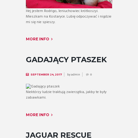
Hej jestem Rodrigo, leniuchowiec krótkoszyi.
Mieszkam na Kostaryce. Lubię odpoczywać i nigdzie
mi się nie spieszy.
MORE INFO
GADAJĄCY PTASZEK
by
admin
SEPTEMBER 24, 2017
0
Niektórzy ludzie traktują zwierzątka, jakby te były
zabawkami.
MORE INFO
JAGUAR RESCUE