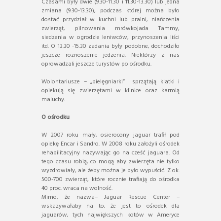
Czasami były dwie (9.30-11.30 i 11.30-13.30) lub jedna
zmiana (9.30-13.30), podczas której można było
dostać przydział w kuchni lub pralni, niańczenia
zwierząt, pilnowania mrówkojada Tammy,
siedzenia w ogrodzie leniwców, przynoszenia liści
itd. O 13.30 -15.30 zadania były podobne, dochodziło
jeszcze roznoszenie jedzenia. Niektórzy z nas
oprowadzali jeszcze turystów po ośrodku.
Wolontariusze – „pielęgniarki” sprzątają klatki i
opiekują się zwierzętami w klinice oraz karmią
maluchy.
O ośrodku
W 2007 roku mały, osierocony jaguar trafił pod
opiekę Encar i Sandro. W 2008 roku założyli ośrodek
rehabilitacyjny nazywając go na cześć jaguara. Od
tego czasu robią, co mogą aby zwierzęta nie tylko
wyzdrowiały, ale żeby można je było wypuścić. Z ok.
500-700 zwierząt, które rocznie trafiają do ośrodka
40 proc. wraca na wolność.
Mimo, że nazwa– Jaguar Rescue Center –
wskazywałaby na to, że jest to ośrodek dla
jaguarów, tych największych kotów w Ameryce