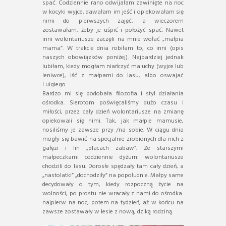
spać. Codziennie rano odwijałam zawinięte na noc
w kocyki wyjce, dawałam im jeść i opiekowałam się
nimi do pierwszych zajęć, a wieczorem
zostawałam, żeby je uśpić i położyć spać. Nawet
inni wolontariusze zaczęli na mnie wołać „małpia
mama”. W trakcie dnia robiłam to, co inni (opis
naszych obowiązków poniżej). Najbardziej jednak
lubiłam, kiedy mogłam niańczyć maluchy (wyjce lub
leniwce), iść z małpami do lasu, albo oswajać
Luigiego.
Bardzo mi się podobała filozofia i styl działania
ośrodka. Sierotom poświęcaliśmy dużo czasu i
miłości, przez cały dzień wolontariusze na zmianę
opiekowali się nimi. Tak, jak małpie mamusie,
nosiliśmy je zawsze przy /na sobie. W ciągu dnia
mogły się bawić na specjalnie zrobionych dla nich z
gałęzi i lin „placach zabaw”. Ze starszymi
małpeczkami codziennie dyżurni wolontariusze
chodzili do lasu. Dorosłe spędzały tam cały dzień, a
„nastolatki” „dochodziły” na popołudnie. Małpy same
decydowały o tym, kiedy rozpoczną życie na
wolności, po prostu nie wracały z nami do ośrodka:
najpierw na noc, potem na tydzień, aż w końcu na
zawsze zostawały w lesie z nową, dziką rodziną.