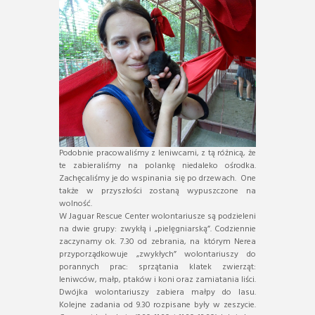
Podobnie pracowaliśmy z leniwcami, z tą różnicą, że
te zabieraliśmy na polankę niedaleko ośrodka.
Zachęcaliśmy je do wspinania się po drzewach. One
także w przyszłości zostaną wypuszczone na
wolność.
W Jaguar Rescue Center wolontariusze są podzieleni
na dwie grupy: zwykłą i „pielęgniarską”. Codziennie
zaczynamy ok. 7.30 od zebrania, na którym Nerea
przyporządkowuje „zwykłych” wolontariuszy do
porannych prac: sprzątania klatek zwierząt:
leniwców, małp, ptaków i koni oraz zamiatania liści.
Dwójka wolontariuszy zabiera małpy do lasu.
Kolejne zadania od 9.30 rozpisane były w zeszycie.