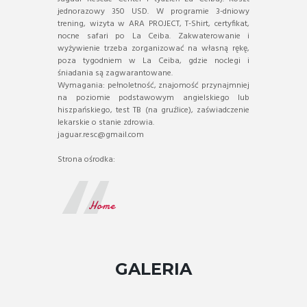
jednorazowy 350 USD. W programie 3-dniowy
trening, wizyta w ARA PROJECT, T-Shirt, certyfikat,
nocne safari po La Ceiba. Zakwaterowanie i
wyżywienie trzeba zorganizować na własną rękę,
poza tygodniem w La Ceiba, gdzie noclegi i
śniadania są zagwarantowane.
Wymagania: pełnoletność, znajomość przynajmniej
na poziomie podstawowym angielskiego lub
hiszpańskiego, test TB (na gruźlice), zaświadczenie
lekarskie o stanie zdrowia.
jaguar.resc@gmail.com
Strona ośrodka:
Home
GALERIA