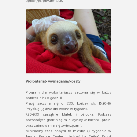
option/jrc-private-tour/
Wolontariat- wymagania/koszty
Program dla wolontariuszy zaczyna się w każdy
poniedziałek o godz. 11.
Pracę zaczyna się o 7.30, kończy ok. 15.30-16.
Przysługują dwa dni wolne w tygodniu.
7.30-9.30 sprzątnie klatek i ośrodka. Podczas
pozostałych godzin są m.in. dyżury w kuchni i pralni
oraz zajmowania się zwierzętami.
Minimalny czas pobytu to miesiąc (3 tygodnie w
Jaguar Rescue Center i tydzień La Ceiba). Koszt