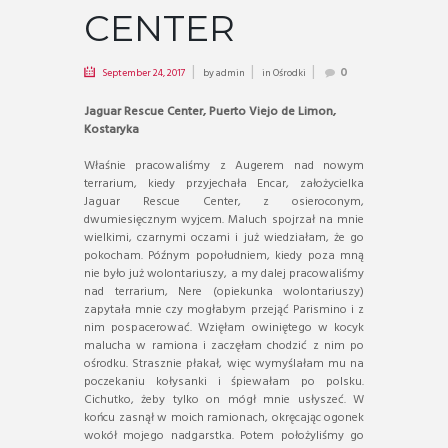
CENTER
September 24, 2017
by
admin
in
Ośrodki
0
Jaguar Rescue Center, Puerto Viejo de Limon,
Kostaryka
Właśnie pracowaliśmy z Augerem nad nowym
terrarium, kiedy przyjechała Encar, założycielka
Jaguar Rescue Center, z osieroconym,
dwumiesięcznym wyjcem. Maluch spojrzał na mnie
wielkimi, czarnymi oczami i już wiedziałam, że go
pokocham. Późnym popołudniem, kiedy poza mną
nie było już wolontariuszy, a my dalej pracowaliśmy
nad terrarium, Nere (opiekunka wolontariuszy)
zapytała mnie czy mogłabym przejąć Parismino i z
nim pospacerować. Wzięłam owiniętego w kocyk
malucha w ramiona i zaczęłam chodzić z nim po
ośrodku. Strasznie płakał, więc wymyślałam mu na
poczekaniu kołysanki i śpiewałam po polsku.
Cichutko, żeby tylko on mógł mnie usłyszeć. W
końcu zasnął w moich ramionach, okręcając ogonek
wokół mojego nadgarstka. Potem położyliśmy go