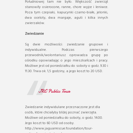
Południowej tam nie było. Większość zwierząt
stanowiły osierocone, ranne, chore wyjce i leniwce.
Poza tym czepiaki, kapucynki czarno-białe, jelonki,
dwa oceloty, dwa margaje, aguti i kilka innych
zwierzaków.
Zwiedzanie
Są dwie możliwości: zwiedzanie grupowe i
indywidualne. Podczas pierwszego
przewodnik/wolontariusz oprowadza grupę po
ośrodku opowiadając o jego mieszkańcach i pracy.
Możliwe jest od poniedziałku do soboty o godz. 9.30 i
11.30. Trwa ok. 1,5 godziny, a jego koszt to 20 USD.
JRC Public Tour
Zwiedzanie indywidulane przeznaczone jest dla
osób, które chciałyby bliżej poznać zwierzęta.
Możliwe od poniedziałku do soboty, o godz. 14.00.
Jego koszt to 60 USD od osoby.
http://www.jaguarrescue.foundation/tour-