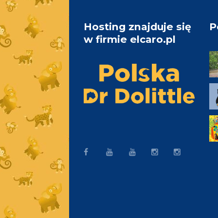
Hosting znajduje się
P
w firmie elcaro.pl