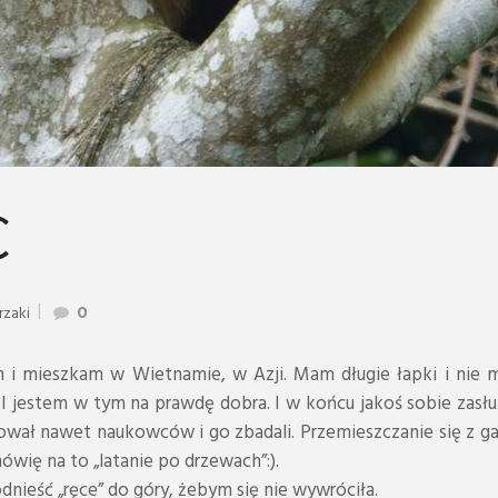
C
rzaki
0
 i mieszkam w Wietnamie, w Azji. Mam długie łapki i nie 
. I jestem w tym na prawdę dobra. I w końcu jakoś sobie zasłuż
ował nawet naukowców i go zbadali. Przemieszczanie się z ga
mówię na to „latanie po drzewach”:).
dnieść „ręce” do góry, żebym się nie wywróciła.