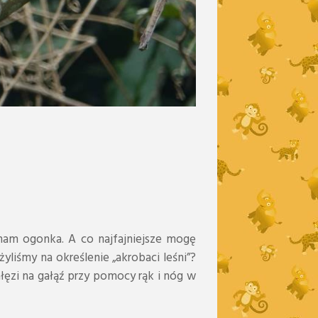
mam ogonka. A co najfajniejsze mogę
yliśmy na określenie „akrobaci leśni”?
łęzi na gałąź przy pomocy rąk i nóg w