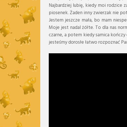
Najbardziej lubię, kiedy moi rodzice 
piosenek. Żaden inny zwierzak nie pot
Jestem jeszcze mała, bo mam niespełn
Moje jest nadal żółte. To dla nas no
czarne, a potem kiedy samica kończy c
jesteśmy dorosłe łatwo rozpoznać Pana