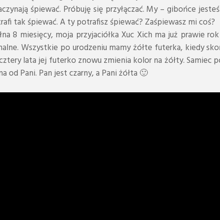
zaczynają śpiewać. Próbuję się przyłączać. My – gibońce jest
rafi tak śpiewać. A ty potrafisz śpiewać? Zaśpiewasz mi coś?
a 8 miesięcy, moja przyjaciółka Xuc Xich ma już prawie rok i 
rmalne. Wszystkie po urodzeniu mamy żółte futerka, kiedy sko
ztery lata jej futerko znowu zmienia kolor na żółty. Samiec po
 od Pani. Pan jest czarny, a Pani żółta 🙂