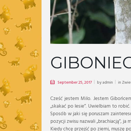
GIBONIE
September 25, 2017
by
admin
in
Zwie
Cześć jestem Milo. Jestem Gibońcem
„skakać po lesie”. Uwielbiam to robić
Sposób w jaki się poruszam zainteres
pozycji zwisu nazwali „brachiacją”, ja 
Kiedy chcę przejść po ziemi, muszę po