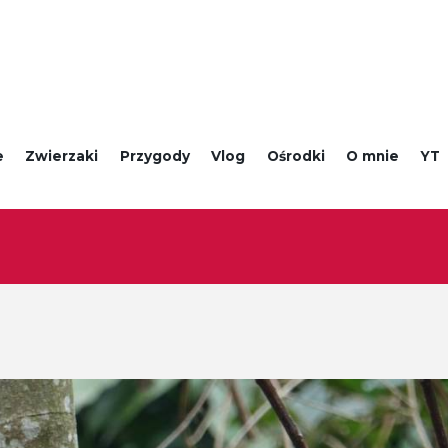
e
Zwierzaki
Przygody
Vlog
Ośrodki
O mnie
YT