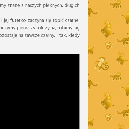
eśmy znane z naszych pięknych, długich
jej futerko zaczyna się robić czarne.
ńczymy pierwszy rok życia, robimy się
zostaje na zawsze czarny. I tak, kiedy