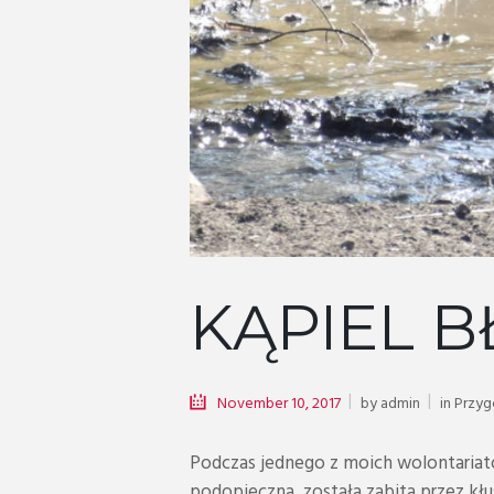
KĄPIEL 
November 10, 2017
by
admin
in
Przy
Podczas jednego z moich wolontariat
podopieczna, została zabita przez kł