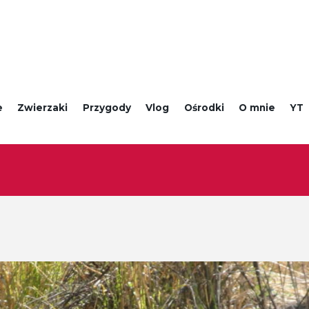
e
Zwierzaki
Przygody
Vlog
Ośrodki
O mnie
YT