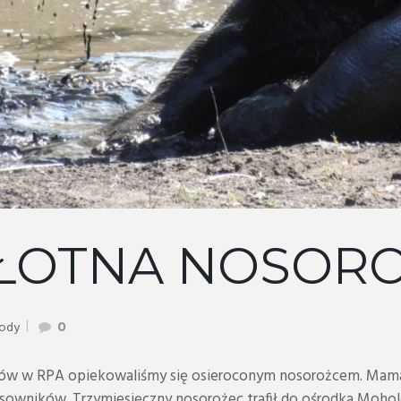
BŁOTNA NOSOR
gody
0
ów w RPA opiekowaliśmy się osieroconym nosorożcem. Mama O
usowników. Trzymiesięczny nosorożec trafił do ośrodka Mohol