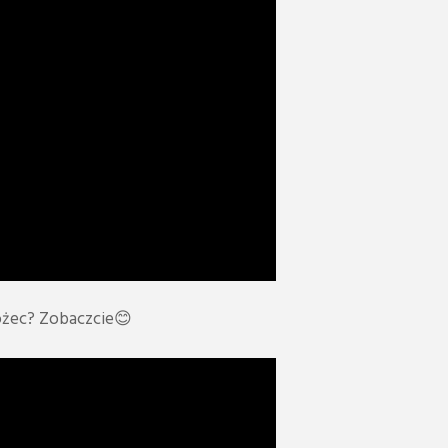
orożec? Zobaczcie😊