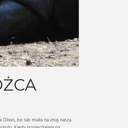
OŻCA
liwii, bo tak miała na imię nasza
oholo. Kiedy przyjechałam na