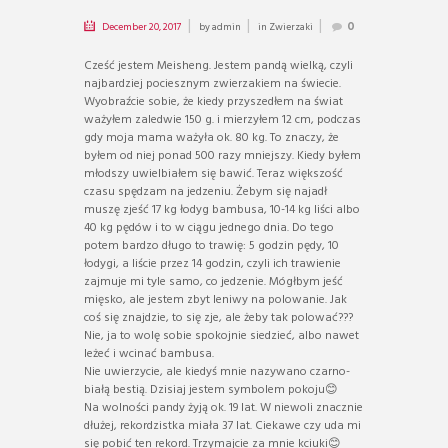
December 20, 2017
by
admin
in
Zwierzaki
0
Cześć jestem Meisheng. Jestem pandą wielką, czyli
najbardziej pociesznym zwierzakiem na świecie.
Wyobraźcie sobie, że kiedy przyszedłem na świat
ważyłem zaledwie 150 g. i mierzyłem 12 cm, podczas
gdy moja mama ważyła ok. 80 kg. To znaczy, że
byłem od niej ponad 500 razy mniejszy. Kiedy byłem
młodszy uwielbiałem się bawić. Teraz większość
czasu spędzam na jedzeniu. Żebym się najadł
muszę zjeść 17 kg łodyg bambusa, 10-14 kg liści albo
40 kg pędów i to w ciągu jednego dnia. Do tego
potem bardzo długo to trawię: 5 godzin pędy, 10
łodygi, a liście przez 14 godzin, czyli ich trawienie
zajmuje mi tyle samo, co jedzenie. Mógłbym jeść
mięsko, ale jestem zbyt leniwy na polowanie. Jak
coś się znajdzie, to się zje, ale żeby tak polować???
Nie, ja to wolę sobie spokojnie siedzieć, albo nawet
leżeć i wcinać bambusa.
Nie uwierzycie, ale kiedyś mnie nazywano czarno-
białą bestią. Dzisiaj jestem symbolem pokoju😊
Na wolności pandy żyją ok. 19 lat. W niewoli znacznie
dłużej, rekordzistka miała 37 lat. Ciekawe czy uda mi
się pobić ten rekord. Trzymajcie za mnie kciuki😊