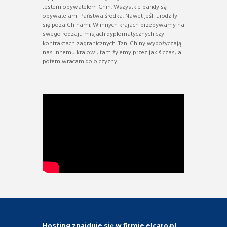
Jestem obywatelem Chin. Wszystkie pandy są
obywatelami Państwa środka. Nawet jeśli urodziły
się poza Chinami. W innych krajach przebywamy na
swego rodzaju misjach dyplomatycznych czy
kontraktach zagranicznych. Tzn. Chiny wypożyczają
nas innemu krajowi, tam żyjemy przez jakiś czas, a
potem wracam do ojczyzny.
Hosting znajduje się w firmie elcaro.pl