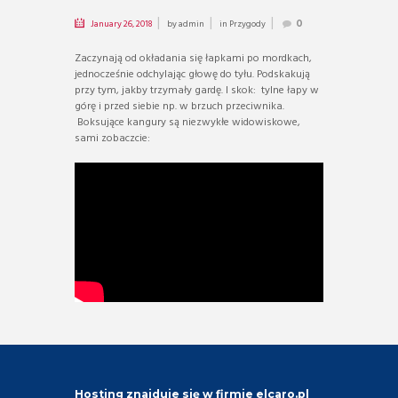
January 26, 2018
by
admin
in
Przygody
0
Zaczynają od okładania się łapkami po mordkach,
jednocześnie odchylając głowę do tyłu. Podskakują
przy tym, jakby trzymały gardę. I skok: tylne łapy w
górę i przed siebie np. w brzuch przeciwnika.
Boksujące kangury są niezwykłe widowiskowe,
sami zobaczcie:
Hosting znajduje się w firmie elcaro.pl