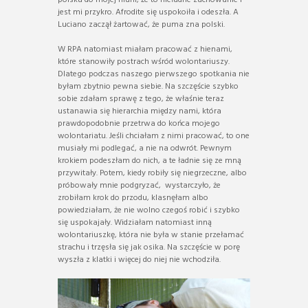
jest mi przykro. Afrodite się uspokoiła i odeszła. A
Luciano zaczął żartować, że puma zna polski.
W RPA natomiast miałam pracować z hienami,
które stanowiły postrach wśród wolontariuszy.
Dlatego podczas naszego pierwszego spotkania nie
byłam zbytnio pewna siebie. Na szczęście szybko
sobie zdałam sprawę z tego, że właśnie teraz
ustanawia się hierarchia między nami, która
prawdopodobnie przetrwa do końca mojego
wolontariatu. Jeśli chciałam z nimi pracować, to one
musiały mi podlegać, a nie na odwrót. Pewnym
krokiem podeszłam do nich, a te ładnie się ze mną
przywitały. Potem, kiedy robiły się niegrzeczne, albo
próbowały mnie podgryzać, wystarczyło, że
zrobiłam krok do przodu, klasnęłam albo
powiedziałam, że nie wolno czegoś robić i szybko
się uspokajały. Widziałam natomiast inną
wolontariuszkę, która nie była w stanie przełamać
strachu i trzęsła się jak osika. Na szczęście w porę
wyszła z klatki i więcej do niej nie wchodziła.