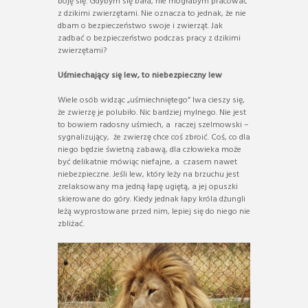
boję się. Gdybym się bała, nie mogłabym pracować
z dzikimi zwierzętami. Nie oznacza to jednak, że nie
dbam o bezpieczeństwo swoje i zwierząt. Jak
zadbać o bezpieczeństwo podczas pracy z dzikimi
zwierzętami?
Uśmiechający się lew, to niebezpieczny lew
Wiele osób widząc „uśmiechniętego” lwa cieszy się,
że zwierzę je polubiło. Nic bardziej mylnego. Nie jest
to bowiem radosny uśmiech, a raczej szelmowski –
sygnalizujący, że zwierzę chce coś zbroić. Coś, co dla
niego będzie świetną zabawą, dla człowieka może
być delikatnie mówiąc niefajne, a czasem nawet
niebezpieczne. Jeśli lew, który leży na brzuchu jest
zrelaksowany ma jedną łapę ugiętą, a jej opuszki
skierowane do góry. Kiedy jednak łapy króla dżungli
leżą wyprostowane przed nim, lepiej się do niego nie
zbliżać.