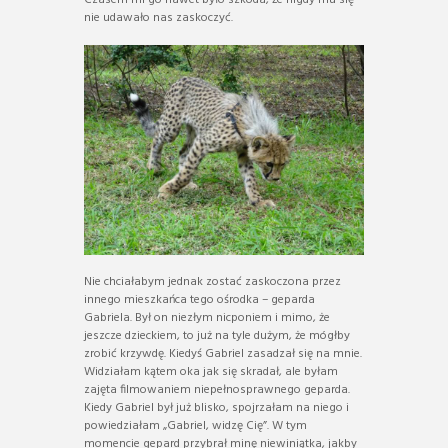
nie udawało nas zaskoczyć.
Nie chciałabym jednak zostać zaskoczona przez
innego mieszkańca tego ośrodka – geparda
Gabriela. Był on niezłym nicponiem i mimo, że
jeszcze dzieckiem, to już na tyle dużym, że mógłby
zrobić krzywdę. Kiedyś Gabriel zasadzał się na mnie.
Widziałam kątem oka jak się skradał, ale byłam
zajęta filmowaniem niepełnosprawnego geparda.
Kiedy Gabriel był już blisko, spojrzałam na niego i
powiedziałam „Gabriel, widzę Cię”. W tym
momencie gepard przybrał minę niewiniątka, jakby