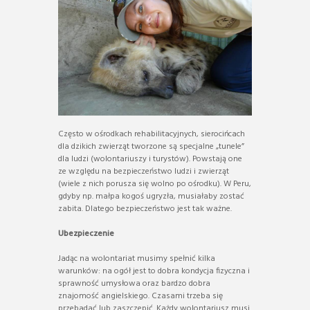
Często w ośrodkach rehabilitacyjnych, sierocińcach
dla dzikich zwierząt tworzone są specjalne „tunele”
dla ludzi (wolontariuszy i turystów). Powstają one
ze względu na bezpieczeństwo ludzi i zwierząt
(wiele z nich porusza się wolno po ośrodku). W Peru,
gdyby np. małpa kogoś ugryzła, musiałaby zostać
zabita. Dlatego bezpieczeństwo jest tak ważne.
Ubezpieczenie
Jadąc na wolontariat musimy spełnić kilka
warunków: na ogół jest to dobra kondycja fizyczna i
sprawność umysłowa oraz bardzo dobra
znajomość angielskiego. Czasami trzeba się
przebadać lub zaszczepić. Każdy wolontariusz musi