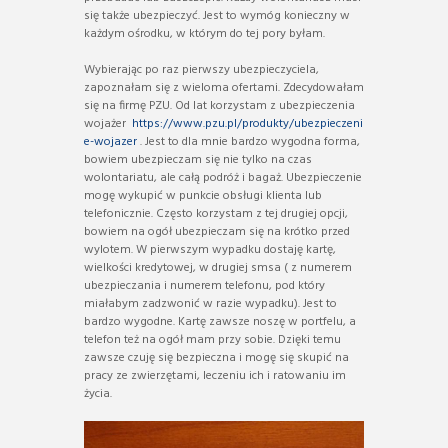
się także ubezpieczyć. Jest to wymóg konieczny w
każdym ośrodku, w którym do tej pory byłam.
Wybierając po raz pierwszy ubezpieczyciela,
zapoznałam się z wieloma ofertami. Zdecydowałam
się na firmę PZU. Od lat korzystam z ubezpieczenia
wojażer
https://www.pzu.pl/produkty/ubezpieczeni
e-wojazer
. Jest to dla mnie bardzo wygodna forma,
bowiem ubezpieczam się nie tylko na czas
wolontariatu, ale całą podróż i bagaż. Ubezpieczenie
mogę wykupić w punkcie obsługi klienta lub
telefonicznie. Często korzystam z tej drugiej opcji,
bowiem na ogół ubezpieczam się na krótko przed
wylotem. W pierwszym wypadku dostaję kartę,
wielkości kredytowej, w drugiej smsa ( z numerem
ubezpieczania i numerem telefonu, pod który
miałabym zadzwonić w razie wypadku). Jest to
bardzo wygodne. Kartę zawsze noszę w portfelu, a
telefon też na ogół mam przy sobie. Dzięki temu
zawsze czuję się bezpieczna i mogę się skupić na
pracy ze zwierzętami, leczeniu ich i ratowaniu im
życia.