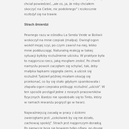
chciał powiedzieć, „ale co, ja, że niby chciałem
skoczyć na Ciebie, nic podobnego” i rozkosznie
rozłożył się na trawie.
Strach śmierdzi
Pewnego razu w ośrodku La Senda Verde w Boliwii
wskoczył na mnie czepiak (małpa). Owinął ogon
wokół mojej szyi, po czym zawisł na niej, lekko
mnie podduszając. Naturalną reakcją w takiej
sytuacji byłoby rozluźnienie uścisku. W praktyce była
to najgorsza rzecz, jaką mogłam zrobić. Po chwili
namysłu powoli zaczęłam się schylać, tak, żeby
małpka łapkami sięgnęła ziemi, a uścisk się
rozluźnił. Tydzień później miałam okazję się
przekonać, co by się stało gdybym spanikowała i
złapała ogon czepiaka próbując rozluźnić „uścisk”. W
ten sposób postąpił jedne z nowych pracowników
fizycznych. Bardzo nie spodobało się to Tinto, który
w ramach rewanżu pogryzł go w twarz.
Najważniejszą zasadą w pracy z dzikimi
zwierzętami jest: „cokolwiek by się nie działo,
zachowaj spokój”. Strach jest najgorszym doradcą.
Po pierwsze boją się bowiem tylko ofiary, po drugie