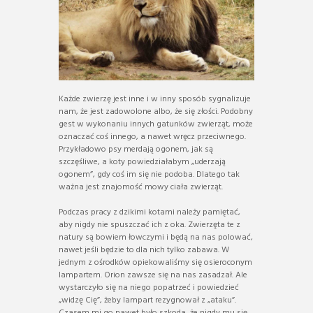
Każde zwierzę jest inne i w inny sposób sygnalizuje
nam, że jest zadowolone albo, że się złości. Podobny
gest w wykonaniu innych gatunków zwierząt, może
oznaczać coś innego, a nawet wręcz przeciwnego.
Przykładowo psy merdają ogonem, jak są
szczęśliwe, a koty powiedziałabym „uderzają
ogonem”, gdy coś im się nie podoba. Dlatego tak
ważna jest znajomość mowy ciała zwierząt.
Podczas pracy z dzikimi kotami należy pamiętać,
aby nigdy nie spuszczać ich z oka. Zwierzęta te z
natury są bowiem łowczymi i będą na nas polować,
nawet jeśli będzie to dla nich tylko zabawa. W
jednym z ośrodków opiekowaliśmy się osieroconym
lampartem. Orion zawsze się na nas zasadzał. Ale
wystarczyło się na niego popatrzeć i powiedzieć
„widzę Cię”, żeby lampart rezygnował z „ataku”.
Czasem mi go nawet było szkoda, że nigdy mu się