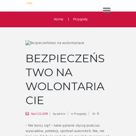
Home
Przygody
BEZPIECZEŃS
TWO NA
WOLONTARIA
CIE
April 23, 2018
by
admin
in
Przygody
0
– Nie boisz się? – takie pytanie słyszę podczas
wywiadów, prelekcji, spotkań autorskich. Nie, nie