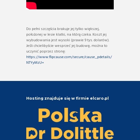
Do pełni szczęścia brakuje jej tylko większej,
położonej w lesie klatki, na którą czeka. Koszt jej
wybudowania jest wysoki (prawie 9 tys. dolarów).
Jeśli chcielibyście wesprzeć jej budowę, można to
uczynić poprzez stronę:
https://www.flipcause.com/secure/cause_pdetails/
NTYyMzU=
Hosting znajduje się w firmie elcaro.pl