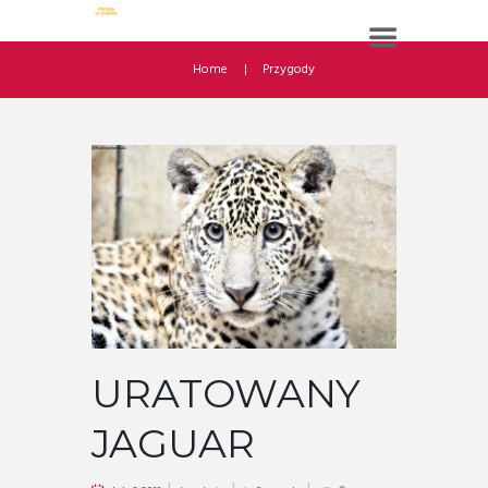
Home
Przygody
URATOWANY
JAGUAR