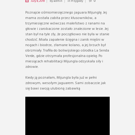
July 8, 2019
by
admin
in
Przygody
0
Poznajcie ośmiomiesięcznego jaguara Mijunglę. Jej
mama została zabita przez kłusowników, a
trzymiesięczne wówczas maleństwo z ranami na
głowie i zarobaczone zostało znalezione w lesie. Jej
stan był na tyle zły, że początkowo nie była w stanie
chodzić. Miała zapalenie ścięgna i zanik mięśni w
nogach i biodrze, złamane kolano, a jej brzuch był
obrzmiały. Trafiła do boliwijskiego ośrodka La Senda
Verde, gdzie otrzymała profesjonalna opiekę. Po
miesiącach rehabilitacji Mijungla odzyskała siły i
zdrowie.
Kiedy ją poznałam, Mijungla była już w pełni
zdrowym, wesołym jaguarem. Sami zobaczcie jak
się bawi swoją ulubioną zabawką