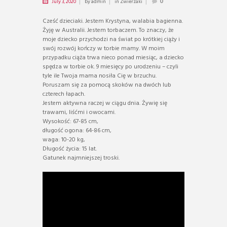
July 3, 2020
by
admin
in
Zwierzaki
0
Cześć dzieciaki. Jestem Krystyna, walabia bagienna.
Żyję w Australii. Jestem torbaczem. To znaczy, że
moje dziecko przychodzi na świat po krótkiej ciąży i
swój rozwój kończy w torbie mamy. W moim
przypadku ciąża trwa nieco ponad miesiąc, a dziecko
spędza w torbie ok. 9 miesięcy po urodzeniu – czyli
tyle ile Twoja mama nosiła Cię w brzuchu.
Poruszam się za pomocą skoków na dwóch lub
czterech łapach.
Jestem aktywna raczej w ciągu dnia. Żywię się
trawami, liśćmi i owocami.
Wysokość: 67-85 cm,
długość ogona: 64-86 cm,
waga: 10-20 kg,
Długość życia: 15 lat.
Gatunek najmniejszej troski.