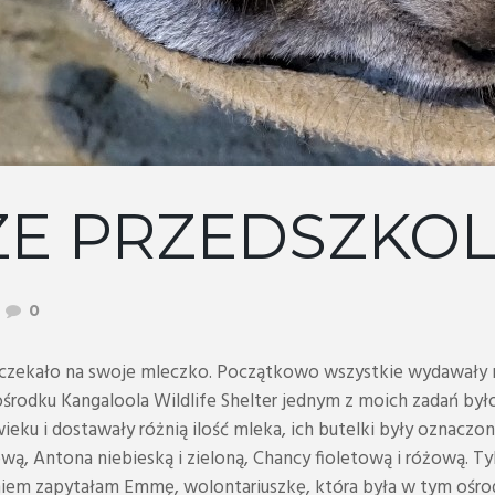
E PRZEDSZKO
0
czekało na swoje mleczko. Początkowo wszystkie wydawały m
środku Kangaloola Wildlife Shelter jednym z moich zadań był
ieku i dostawały różnią ilość mleka, ich butelki były oznacz
ą, Antona niebieską i zieloną, Chancy fioletową i różową. Ty
iem zapytałam Emmę, wolontariuszkę, która była w tym ośrod