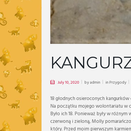
KANGURZ
July 10, 2020
by
admin
in
Przygody
18 głodnych osieroconych kangurków 
Na początku mojego wolontariatu w o
Było ich 18. Ponieważ były w różnym w
czerwoną i zieloną, Molly pomarańczow
który. Przed moim pierwszym karmien