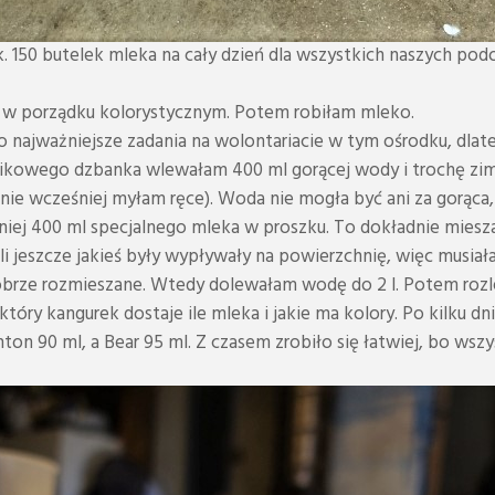
 150 butelek mleka na cały dzień dla wszystkich naszych p
i w porządku kolorystycznym. Potem robiłam mleko.
 najważniejsze zadania na wolontariacie w tym ośrodku, dlate
tikowego dzbanka wlewałam 400 ml gorącej wody i trochę zi
ie wcześniej myłam ręce). Woda nie mogła być ani za gorąca, 
j 400 ml specjalnego mleka w proszku. To dokładnie mieszał
i jeszcze jakieś były wypływały na powierzchnię, więc musiałam 
dobrze rozmieszane. Wtedy dolewałam wodę do 2 l. Potem ro
który kangurek dostaje ile mleka i jakie ma kolory. Po kilku d
on 90 ml, a Bear 95 ml. Z czasem zrobiło się łatwiej, bo wszystk