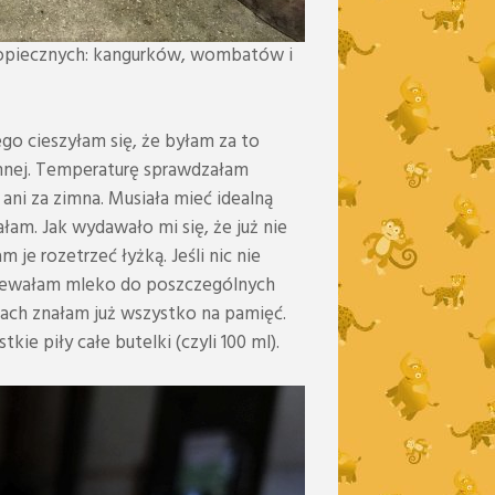
odopiecznych: kangurków, wombatów i
go cieszyłam się, że byłam za to
mnej. Temperaturę sprawdzałam
ani za zimna. Musiała mieć idealną
am. Jak wydawało mi się, że już nie
je rozetrzeć łyżką. Jeśli nic nie
zlewałam mleko do poszczególnych
niach znałam już wszystko na pamięć.
ie piły całe butelki (czyli 100 ml).