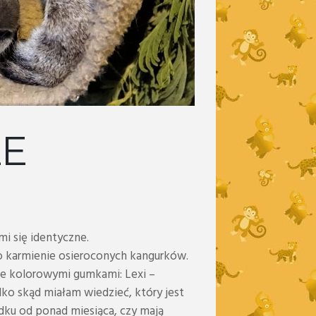
LE
i się identyczne.
o karmienie osieroconych kangurków.
one kolorowymi gumkami: Lexi –
lko skąd miałam wiedzieć, który jest
ku od ponad miesiąca, czy mają