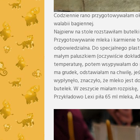
Codziennie rano przygotowywałam ok.
walabii bagiennej.
Najpierw na stole rozstawiłam butelk
Przygotowywanie mleka i karmienie to
odpowiedzialna. Do specjalnego plas
małym paluszkiem (oczywiście dokładn
temperaturę, potem wsypywałam do nie
ma grudek, odstawiałam na chwilę, jeśl
wypłynęło, znaczyło, że mleko jest 
butelek. W zeszycie miałam rozpiskę, 
Przykładowo Lexi piła 65 ml mleka, Ant