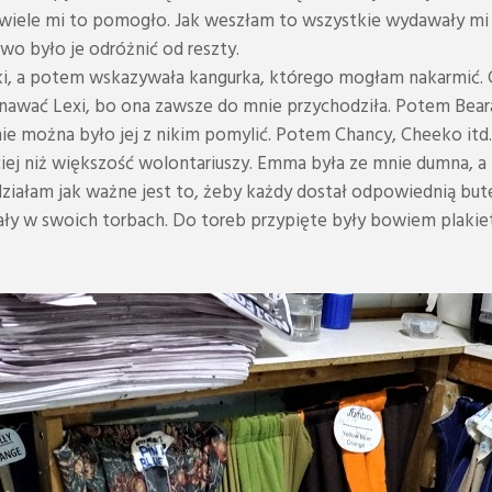
niewiele mi to pomogło. Jak weszłam to wszystkie wydawały m
two było je odróżnić od reszty.
i, a potem wskazywała kangurka, którego mogłam nakarmić. Ci
nawać Lexi, bo ona zawsze do mnie przychodziła. Potem Beara
 nie można było jej z nikim pomylić. Potem Chancy, Cheeko it
ej niż większość wolontariuszy. Emma była ze mnie dumna, a 
ziałam jak ważne jest to, żeby każdy dostał odpowiednią bute
ały w swoich torbach. Do toreb przypięte były bowiem plakietk