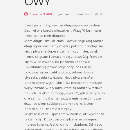
OWY
November 9, 2020
by
admin
in
Zwierzaki
0
Cześć jestem Joy, wydrak długoogonowy. Jestem
średniej wielkości zwierzakiem. Ważę 10 kg i mam
nieco ponad metr długości.
Mam długie, smukłe ciało i krótkie nogi. Mój bardzo
długi ogon oraz błony między palcami przydają się,
kiedy pływam. Ogon służy mi niczym ster, dzięki
niemu skręcam i obracam się z łatwością. Przydaje
się to w polowaniu na jedzonko i zabawie.
Uwielbiam się bawić. Moje oczy, nos i uszy
położone są na czubku głowy, żebym dobrze
słyszała, czuła i widziała, kiedy pływam. Mam
bardzo dobry węch i słuch. Na mordce mam długie
wąsy, zwane wibrysami, które są bardzo wrażliwe
na ruch. Dzięki nim mogę „wyczuć”, gdzie są ryby. To
one są moim głównym pożywieniem. Jeść muszę
dużo, bowiem szybko spalam kalorie. Jestem
bardzo silna i mam ostre zęby.
Większość czasu spędzam w wodzie, ale wychodzę
także na ląd. Dużo czasu spędzam na pielęgnacji
mojego futerka. Jest ono moim skarbem. Od niego