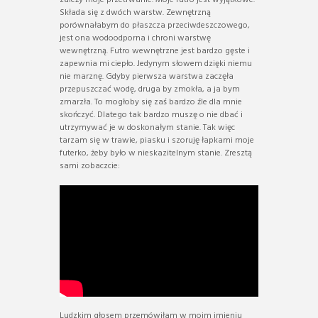
zależy moje przetrwanie. Moje futro jest wyjątkowe.
Składa się z dwóch warstw. Zewnętrzną
porównałabym do płaszcza przeciwdeszczowego,
jest ona wodoodporna i chroni warstwę
wewnętrzną. Futro wewnętrzne jest bardzo gęste i
zapewnia mi ciepło. Jedynym słowem dzięki niemu
nie marznę. Gdyby pierwsza warstwa zaczęła
przepuszczać wodę, druga by zmokła, a ja bym
zmarzła. To mogłoby się zaś bardzo źle dla mnie
skończyć. Dlatego tak bardzo muszę o nie dbać i
utrzymywać je w doskonałym stanie. Tak więc
tarzam się w trawie, piasku i szoruję łapkami moje
futerko, żeby było w nieskazitelnym stanie. Zresztą
sami zobaczcie:
Ludzkim głosem przemówiłam w moim imieniu