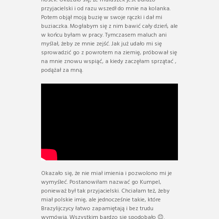
nosek. Okazało się, że maluszek jest bardzo
przyjacielski i od razu wszedł do mnie na kolanka.
Potem objął moją buzię w swoje rączki i dał mi
buziaczka. Mogłabym się z nim bawić cały dzień, ale
w końcu byłam w pracy. Tymczasem maluch ani
myślał, żeby ze mnie zejść. Jak już udało mi się
sprowadzić go z powrotem na ziemię, próbował się
na mnie znowu wspiąć, a kiedy zaczęłam sprzątać ,
podążał za mną.
Okazało się, że nie miał imienia i pozwolono mi je
wymyśleć. Postanowiłam nazwać go Kumpel,
ponieważ był tak przyjacielski. Chciałam też, żeby
miał polskie imię, ale jednocześnie takie, które
Brazylijczycy łatwo zapamiętają i bez trudu
wymówią. Wszystkim bardzo się spodobało 😊.