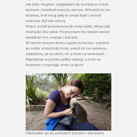
Jak tylko mogłam zaglądałam do Kumpla w czasie
wolnym. Uwielbiał orzeszki ziemne. Wchodził mi na
kolanka, brał moją rękę w swoje łapki i wcinał
orzeszka. Był taki uroczy.
Potem został przeniesiony do innej klatki, którą całą
miał tylko dla siebie. Przynosiłam mu świeże owoce:
uwielbiał m.in. mango i banany.
W swoim nowym domu sypiał na daszku, a potem
po siatce schodził do mnie, właził mi na ramiona i
siadaliśmy: ja na ziemi, on u mnie na kolankach.
Najchętniej wszystko jadłby siedząc u mnie na
kolanach i trzymając mnie za rączki.
Głaskałam go po pokrytych kolcami i włoskami