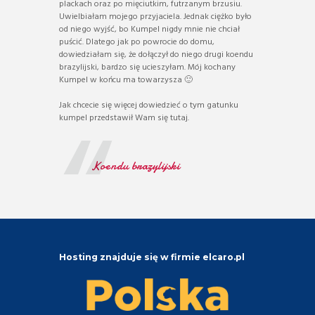
plackach oraz po mięciutkim, futrzanym brzusiu.
Uwielbiałam mojego przyjaciela. Jednak ciężko było
od niego wyjść, bo Kumpel nigdy mnie nie chciał
puścić. Dlatego jak po powrocie do domu,
dowiedziałam się, że dołączył do niego drugi koendu
brazylijski, bardzo się ucieszyłam. Mój kochany
Kumpel w końcu ma towarzysza 🙂
Jak chcecie się więcej dowiedzieć o tym gatunku
kumpel przedstawił Wam się tutaj.
Koendu brazylijski
Hosting znajduje się w firmie elcaro.pl