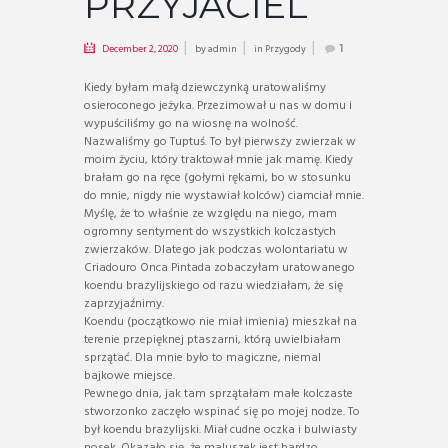
PRZYJACIEL
December 2, 2020
by
admin
in
Przygody
1
Kiedy byłam małą dziewczynką uratowaliśmy
osieroconego jeżyka. Przezimował u nas w domu i
wypuściliśmy go na wiosnę na wolność.
Nazwaliśmy go Tuptuś. To był pierwszy zwierzak w
moim życiu, który traktował mnie jak mamę. Kiedy
brałam go na ręce (gołymi rękami, bo w stosunku
do mnie, nigdy nie wystawiał kolców) ciamciał mnie.
Myślę, że to właśnie ze względu na niego, mam
ogromny sentyment do wszystkich kolczastych
zwierzaków. Dlatego jak podczas wolontariatu w
Criadouro Onca Pintada zobaczyłam uratowanego
koendu brazylijskiego od razu wiedziałam, że się
zaprzyjaźnimy.
Koendu (początkowo nie miał imienia) mieszkał na
terenie przepięknej ptaszarni, którą uwielbiałam
sprzątać. Dla mnie było to magiczne, niemal
bajkowe miejsce.
Pewnego dnia, jak tam sprzątałam małe kolczaste
stworzonko zaczęło wspinać się po mojej nodze. To
był koendu brazylijski. Miał cudne oczka i bulwiasty