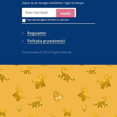
Zapisz się do naszego newslettera i bądź na bieżąco
I have read and agree to the
terms & conditions
Regulamin
Polityka prywatności
Zdziechowska © 2017 All Rights Reserved