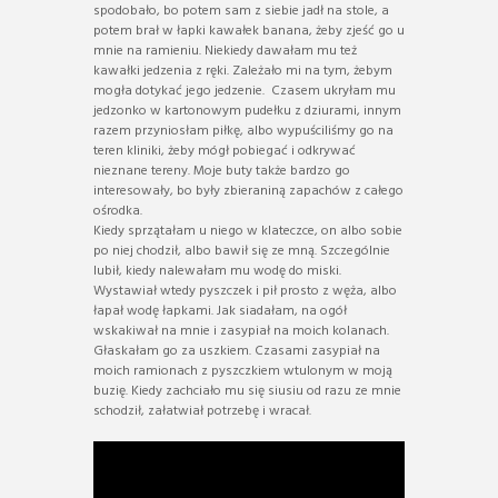
spodobało, bo potem sam z siebie jadł na stole, a
potem brał w łapki kawałek banana, żeby zjeść go u
mnie na ramieniu. Niekiedy dawałam mu też
kawałki jedzenia z ręki. Zależało mi na tym, żebym
mogła dotykać jego jedzenie. Czasem ukryłam mu
jedzonko w kartonowym pudełku z dziurami, innym
razem przyniosłam piłkę, albo wypuściliśmy go na
teren kliniki, żeby mógł pobiegać i odkrywać
nieznane tereny. Moje buty także bardzo go
interesowały, bo były zbieraniną zapachów z całego
ośrodka.
Kiedy sprzątałam u niego w klateczce, on albo sobie
po niej chodził, albo bawił się ze mną. Szczególnie
lubił, kiedy nalewałam mu wodę do miski.
Wystawiał wtedy pyszczek i pił prosto z węża, albo
łapał wodę łapkami. Jak siadałam, na ogół
wskakiwał na mnie i zasypiał na moich kolanach.
Głaskałam go za uszkiem. Czasami zasypiał na
moich ramionach z pyszczkiem wtulonym w moją
buzię. Kiedy zachciało mu się siusiu od razu ze mnie
schodził, załatwiał potrzebę i wracał.