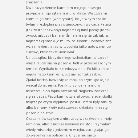
znaczenia.
Dwa razy dziennie karmiłam mojego nowego
przyjaciela i sprzątałam mu w klatce. Wieczorami
karmiła go Ana (weterynarz), bo ja w tym czasie
byłam niezbędna przy osieroconych wyjcach. Pataju
(tak został nazwany) najbardziej lubił pacay (to taki
owoc), arbuzy i banany. Śmiałam się, że tak jak ja,
najbardziej smakuje mu to, co słodkie. Dostawał też
ryż z mlekiem, a raz w tygodniu jajko gotowane lub
surowe, które także uwielbiał.
Na początku, kiedy do niego wchodziłam, piszczał i
wręcz rzucał się na jedzenie. Jadł w przyspieszonym
tempie. Wynikało to z niedożywienia. Po kilku dniach
regularnego karmienia, już nie jadł tak szybko.
Zjadał trochę, bawił się ze mną, po czym spokojnie
wracał do jedzenia. Posiłki przynosiłam mu w
miseczce, a on łapką przebierał. Najpierw zabierał
się za pacay. Pazurkami otwierał owoc, zjadał słodki
miąższ po czym wypluwał pestki. Potem były arbuzy
albo banany. Kiedy pałaszował, układałam resztę
jedzenia na stole.
Czasami ćwiczyłam z nim, żeby wskakiwał na moje
ramiona, albo z nich zeskakiwał na stół. Trzymałam
wtedy miseczkę z jedzeniem w ręku, zachęcając go
do wypełnienia polecenia. Chyba mu się to