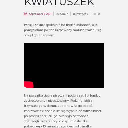
KWIATUSZEK
September 8, 2021
by
admin
in
Przygody
0
Patuju zasnął spokojnie na moich kolanach, a ja
pomyślałam jak ten uratowany maluch zmienił się
odkąd go poznałam.
Na początku ciągle piszczał i podgryzał. Był bardzo
zestresowany i niedożywiony. Rodzina, która
trzymała go w domu, postanowiła go oddać.
Ponieważ nie chciało im się wypełniać formalności,
po prostu porzucili go. Młodego ostronosa
dostrzegli mieszkańcy Jolosy, miasteczka
położonego 10 minut spacerkiem od ośrodka