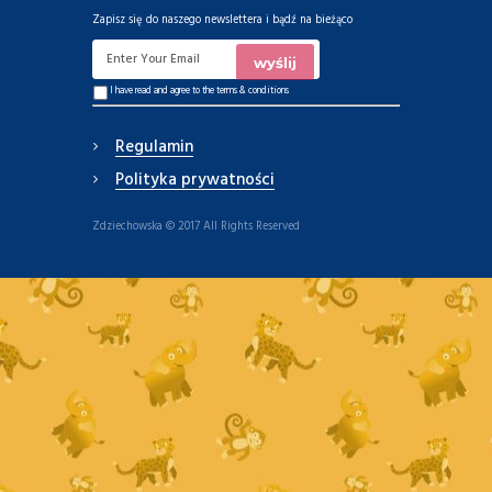
Zapisz się do naszego newslettera i bądź na bieżąco
I have read and agree to the
terms & conditions
Regulamin
Polityka prywatności
Zdziechowska © 2017 All Rights Reserved