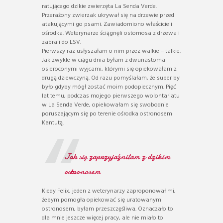
ratującego dzikie zwierzęta La Senda Verde.
Przerażony zwierzak ukrywał się na drzewie przed
atakującymi go psami. Zawiadomiono właścicieli
ośrodka. Weterynarze ściągnęli ostornosa z drzewa i
zabrali do LSV.
Pierwszy raz usłyszałam o nim przez walkie – talkie.
Jak zwykle w ciągu dnia byłam z dwunastoma
osieroconymi wyjcami, którymi się opiekowałam z
drugą dziewczyną. Od razu pomyślałam, że super by
było gdyby mógł zostać moim podopiecznym. Pięć
lat temu, podczas mojego pierwszego wolontariatu
w La Senda Verde, opiekowałam się swobodnie
poruszającym się po terenie ośrodka ostronosem
Kantutą.
Jak się zaprzyjaźniłam z dzikim
ostronosem
Kiedy Felix, jeden z weterynarzy zaproponował mi,
żebym pomogła opiekować się uratowanym
ostronosem, byłam przeszczęśliwa. Oznaczało to
dla mnie jeszcze więcej pracy, ale nie miało to