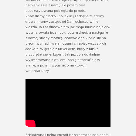
kochanemu niuniowi nigdzie się nie spieszyło. Dani
najpierw szła z nami, ale potem cała
podekscytowana pobiegła do przodu.
Znaleźliśmy błotko i po lekkiej zachęcie ze strony
drugiej mamy zastępczej Dani ochoczo w nie
weszła. Ja zaś filmowałam jak moja niunia najpierw
wysmarowała jeden bok, potem drugi, a następnie
z każdej strony mordkę. Zadowolona kładła się na
plecy i wymachiwała nogami chlapiąc wszystkich
dookoła. Włącznie z Kickerkiem, który z bliska
przyglądał się jej kąpieli. Jak już była dokładnie
wysmarowana błotkiem, zaczęła tarzać się w
sianie, a potem wycierać o niektórych
wolontariuszy.
Schłodzona i pełna energii jeszcze trochę pobiegała i