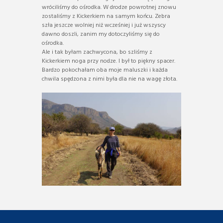
wróciliśmy do ośrodka. W drodze powrotnej znowu
zostaliśmy z Kickerkiem na samym końcu. Zebra
szła jeszcze wolniej niż wcześniej i już wszyscy
dawno doszli, zanim my dotoczyliśmy się do
ośrodka.
Ale i tak byłam zachwycona, bo szliśmy z
Kickerkiem noga przy nodze. I był to piękny spacer.
Bardzo pokochałam oba moje maluszki i każda
chwila spędzona z nimi była dla nie na wagę złota.