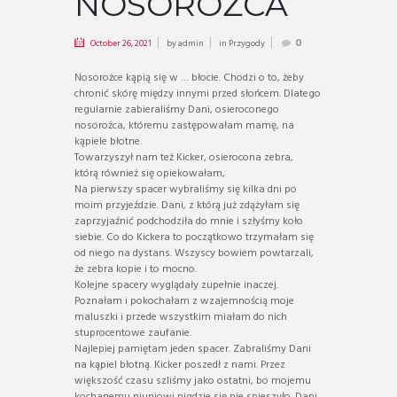
NOSOROŻCA
October 26, 2021
by
admin
in
Przygody
0
Nosorożce kąpią się w … błocie. Chodzi o to, żeby
chronić skórę między innymi przed słońcem. Dlatego
regularnie zabieraliśmy Dani, osieroconego
nosorożca, któremu zastępowałam mamę, na
kąpiele błotne.
Towarzyszył nam też Kicker, osierocona zebra,
którą również się opiekowałam,
Na pierwszy spacer wybraliśmy się kilka dni po
moim przyjeździe. Dani, z którą już zdążyłam się
zaprzyjaźnić podchodziła do mnie i szłyśmy koło
siebie. Co do Kickera to początkowo trzymałam się
od niego na dystans. Wszyscy bowiem powtarzali,
że zebra kopie i to mocno.
Kolejne spacery wyglądały zupełnie inaczej.
Poznałam i pokochałam z wzajemnością moje
maluszki i przede wszystkim miałam do nich
stuprocentowe zaufanie.
Najlepiej pamiętam jeden spacer. Zabraliśmy Dani
na kąpiel błotną. Kicker poszedł z nami. Przez
większość czasu szliśmy jako ostatni, bo mojemu