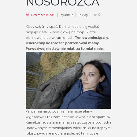
NOSOROŻCA
December 17, 2021
by
admin
in
vlog
0
Kiedy szłyśmy spać, Dani układała się wzdłuż
mojego ciała i kładła głowę na mojej klatce
piersiowej albo w ramionach.
Ten dwumiesięczny,
osierocony nosorożec potrzebował mamy.
Prawdziwej niestety nie miał, za to miał mnie.
Pandemia nieco pozmieniała moje plany
wyjazdowe i tak zamiast opiekować się szopami w
Kanadzie, zostałam mamą zastępczą osieroconych i
uratowanych mrówkojadów wielkich. W następnym
roku znowu nie mogłam polecieć tam, gdzie