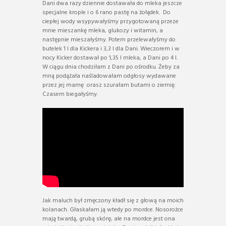
Dani dwa razy dziennie dostawała do mleka jeszcze
specjalne krople i o 6 rano pastę na żołądek. Do
ciepłej wody wsypywałyśmy przygotowaną przeze
mnie mieszankę mleka, glukozy i witamin, a
następnie mieszałyśmy. Potem przelewałyśmy do
butelek 1 l dla Kickera i 3,3 l dla Dani. Wieczorem i w
nocy Kicker dostawał po 1,35 l mleka, a Dani po 4 l.
W ciągu dnia chodziłam z Dani po ośrodku. Żeby za
mną podążała naśladowałam odgłosy wydawane
przez jej mamę orasz szurałam butami o ziemię.
Czasem biegałyśmy.
Jak maluch był zmęczony kładł się z głową na moich
kolanach. Głaskałam ją wtedy po mordce. Nosorożce
mają twardą, grubą skórę, ale na mordce jest ona