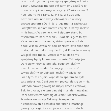
razem z drugą mamą zastępczą spałyśmy w klinice
z Dani. Wówczas maluch był karmiony sześć razy
dziennie, czyli dwa razy w nocy: (o 22 wieczorem, 2
nad ranem) i o 6 rano, 10, 14 i 18. W ciągu dnia
poznawałam inne swoje obowiązki, a w nocy
znowu spałam z Dani i jej drugą mamą zastępczą.
Początkowo spałam bardzo czujnie, a każdy szelest
mnie budził. W pewnej chwili się zerwałam, bo
myślałam, że Dani robi siku. Okazało się, że to był
Kicker – osierocona zebra, która spała w boksie
obok. W jego „sypialni” pod siankiem była specjalna
mata, tak, że maluch się nie ślizgał. Ponadto w matę
wsiąkał jego mocz. Tymczasem tu, gdzie my
spałyśmy był tylko materac i sianko. Tak więc jak
Dani się w nocy załatwiała, podstawiałyśmy
plastikowe wiaderko. Potem jego zawartość
wylewałyśmy do ubikacji i myłyśmy wiaderko.
Poza tym, że czujnie, więc słabo spałam, to była
wspaniała noc. Dani bowiem przytulała się do mnie.
Położyła nawet główkę na mojej klatce piersiowej.
Było to urocze, ale tym bardziej musiałam uważać.
Dani bowiem w nocy się „rzucała”. Podejrzewamy,
że miała koszmary. Tak więc kompletnie
niespodziewanie potrafiła energicznie machnąć
głową czy nogą. Na szczęście z czasem maluch