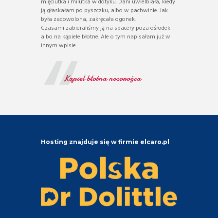
mięciutka i milutka w dotyku. Dani uwielbiała, kiedy
ją głaskałam po pyszczku, albo w pachwinie. Jak
była zadowolona, zakręcała ogonek.
Czasami zabieraliśmy ją na spacery poza ośrodek
albo na kąpiele błotne. Ale o tym napisałam już w
innym wpisie.
Kąpiel błotna nosorożca
Hosting znajduje się w firmie elcaro.pl