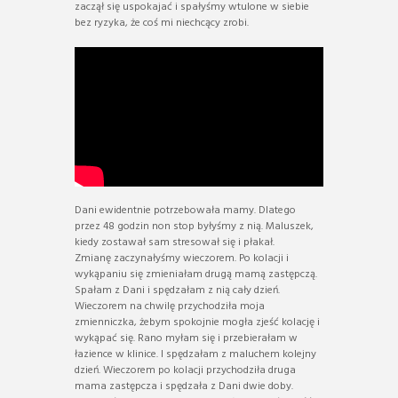
zaczął się uspokajać i spałyśmy wtulone w siebie
bez ryzyka, że coś mi niechcący zrobi.
Dani ewidentnie potrzebowała mamy. Dlatego
przez 48 godzin non stop byłyśmy z nią. Maluszek,
kiedy zostawał sam stresował się i płakał.
Zmianę zaczynałyśmy wieczorem. Po kolacji i
wykąpaniu się zmieniałam drugą mamą zastępczą.
Spałam z Dani i spędzałam z nią cały dzień.
Wieczorem na chwilę przychodziła moja
zmienniczka, żebym spokojnie mogła zjeść kolację i
wykąpać się. Rano myłam się i przebierałam w
łazience w klinice. I spędzałam z maluchem kolejny
dzień. Wieczorem po kolacji przychodziła druga
mama zastępcza i spędzała z Dani dwie doby.