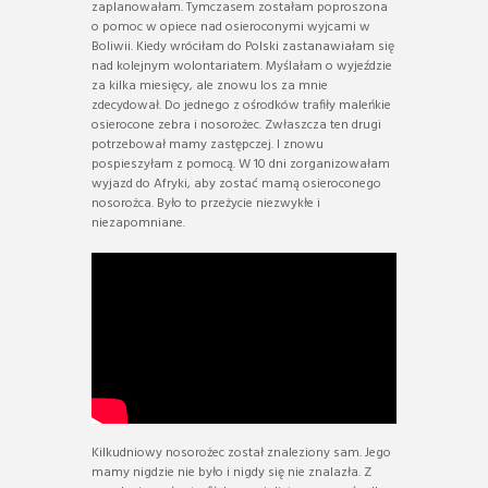
zaplanowałam. Tymczasem zostałam poproszona
o pomoc w opiece nad osieroconymi wyjcami w
Boliwii. Kiedy wróciłam do Polski zastanawiałam się
nad kolejnym wolontariatem. Myślałam o wyjeździe
za kilka miesięcy, ale znowu los za mnie
zdecydował. Do jednego z ośrodków trafiły maleńkie
osierocone zebra i nosorożec. Zwłaszcza ten drugi
potrzebował mamy zastępczej. I znowu
pospieszyłam z pomocą. W 10 dni zorganizowałam
wyjazd do Afryki, aby zostać mamą osieroconego
nosorożca. Było to przeżycie niezwykłe i
niezapomniane.
Kilkudniowy nosorożec został znaleziony sam. Jego
mamy nigdzie nie było i nigdy się nie znalazła. Z