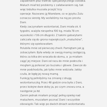
zapaleniem płuc trafił do specjalistycznego ośrodka.
Maluch miał też problemy z załatwianiem się, tak
więc bidulka musiała przejść trzy
operacje. Nazwano ją Ntandane, co w języku Zulu
oznacza sierotę. My wołaliśmy na nią po prostu
Dani.
Kiedy zaczynałam wolontariat, Dani miała ok. 6
tygodni, ważyła niespełna 100 kg, miała 78 cm
wysokości i 136 cm długości. Z takimi gabarytami
zaliczała się do grona największych „maluchów”,
którymi się opiekowałam.
Polubiła mnie od pierwszej chwili. Pamiętam jak ją
zobaczyłam. Była wtedy ze swoją mamą zastępczą,
która za kilka dni wracała do domu, a ja miałam
zająć jej miejsce. Dani od razu do mnie podeszła i
mogłam ją połasiać po buziaku i głowie. Zawsze do
mnie podchodziła, jak tylko mnie widziała. Jakby
czuła, że będę jej nową mamą.
Funkcję tą pełniłyśmy na zmianę z drugą
wolontariuszką. Przez 48 godzin ona była z Dani,
przez kolejne dwie doby ja, po czym znowu ona, a
następnie ja itd.
Zanim jednak miałam przejąć pełną opiekę nad
maluchem, musiałam poznać Dani i wszystkie
obowiązki. Tak więc po dwóch dniach wolontariatu