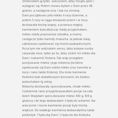
Zmieniałam ją tylko wieczorem, żeby mogła zjeść i
wykąpać się. Potem znowu byłam z Dani przez 48
godzin, a następnie ona. I tak na zmianę.
Dani początkowo piła mleko 6 razy dziennie, a
potem 5 razy w ciągu dnia(wieczorem i w nocy
dostawała trochę więcej, a przerwa między
karmieniem była dłuższa). Kiedy przyjechałam,
mleko robiły pracownice ośrodka, a mamy
zastępcze tylko karmiły malucha. Ja jednak lubię
całościowo opiekować się moimi podopiecznymi.
Poza tym nie widziałam sensu, żeby kolejne osoby
zarywały noce, tylko po to, żeby zrobić mi mleko dla
Dani i nakarmić Kickera. Tak więc przejęłam
porcjowanie mleka i jego robienia (ta która
opiekowała się Dani robiła mleko oraz karmiła w
nocy i rano także Kickera). Dla mnie karmienie
Kickerka było dodatkowym bonusem, bo bardzo
pokochałam tą zebrę.
Maluchy dostawały sproszkowane, chude mleko.
Codziennie rano przygotowywałam porcje na cały
dzień. Ważyłam sproszkowane mleko 430 g, 104 g
glukozy i do tego dodawałam 3 łyżeczki witamin. Na
wieczorne i nocne karmienie porcje były trochę
większe. Do każdego karmienia dodawałyśmy także
probiotyk: 1 łyżeczkę Dani i 3 łyżeczki dla Kickerka.