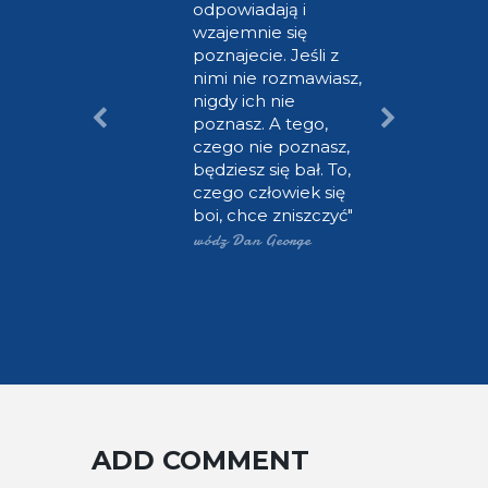
a choć
odpowiadają i
la
wzajemnie się
poznajecie. Jeśli z
śnika
nimi nie rozmawiasz,
 w niej
nigdy ich nie
go tylko
poznasz. A tego,
i
czego nie poznasz,
zygody z
będziesz się bał. To,
mi
czego człowiek się
 wielkie
boi, chce zniszczyć
m darzy
wódz Dan George
wreszcie
iedzy.
ADD COMMENT