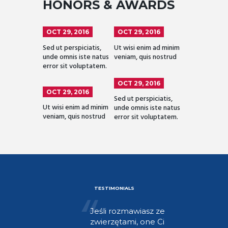
HONORS & AWARDS
OCT 29, 2016
OCT 29, 2016
Sed ut perspiciatis,
Ut wisi enim ad minim
unde omnis iste natus
veniam, quis nostrud
error sit voluptatem.
OCT 29, 2016
OCT 29, 2016
Sed ut perspiciatis,
Ut wisi enim ad minim
unde omnis iste natus
veniam, quis nostrud
error sit voluptatem.
TESTIMONIALS
Jeśli rozmawiasz ze
Gosi” to
zwierzętami, one Ci