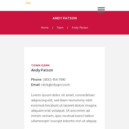
ANDY PATSON
Home
Team
Andy Patson
TOWN CLERK
Andy Patson
Phone:
(800) 456-7890
Email:
clerk@citygov.com
Lorem ipsum dolor sit amet, consectetuer
adipiscing elit, sed diam nonummy nibh
euismod tincidunt ut laoreet dolore magna
aliquam erat volutpat. Ut wisi enim ad
minim veniam, quis nostrud exerci tation
ullamcorper suscipit lobortis nisl ut aliquip.