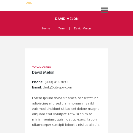
DAVID MELON
Home
Team
David Melon
TOWN CLERK
David Melon
Phone:
(800) 456-7890
Email:
clerk@citygov.com
Lorem ipsum dolor sit amet, consectetuer
adipiscing elit, sed diam nonummy nibh
euismod tincidunt ut laoreet dolore magna
aliquam erat volutpat. Ut wisi enim ad
minim veniam, quis nostrud exerci tation
ullamcorper suscipit lobortis nisl ut aliquip.