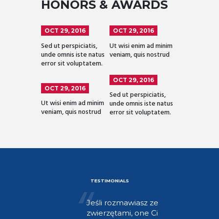
HONORS & AWARDS
OCT 29, 2016
OCT 29, 2016
Sed ut perspiciatis,
Ut wisi enim ad minim
unde omnis iste natus
veniam, quis nostrud
error sit voluptatem.
OCT 29, 2016
OCT 29, 2016
Sed ut perspiciatis,
Ut wisi enim ad minim
unde omnis iste natus
veniam, quis nostrud
error sit voluptatem.
TESTIMONIALS
Jeśli rozmawiasz ze
Gosi” to
zwierzętami, one Ci