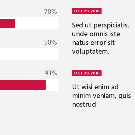
70%
OCT 29, 2016
Sed ut perspiciatis,
unde omnis iste
50%
natus error sit
voluptatem.
100%
OCT 29, 2016
Ut wisi enim ad
minim veniam, quis
nostrud