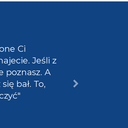
 one Ci
jecie. Jeśli z
e poznasz. A
się bał. To,
zczyć