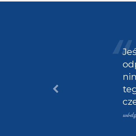
która
Je
żdego
od
, czego
ni
z
teg
zucie,
cze
 dawka
wódz