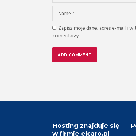
Zapisz moje dane, adres e-mail i w
komentarzy.
Hosting znajduje się
P
w firmie elcaro.pl