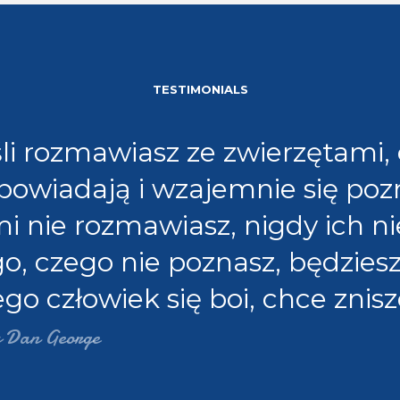
TESTIMONIALS
śli rozmawiasz ze zwierzętami,
powiadają i wzajemnie się pozna
mi nie rozmawiasz, nigdy ich ni
o, czego nie poznasz, będziesz 
go człowiek się boi, chce znis
 Dan George