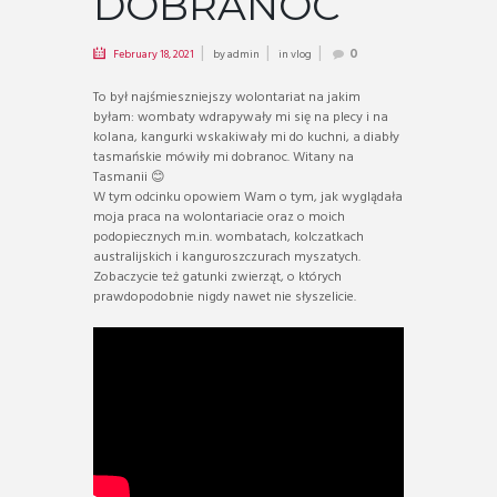
DOBRANOC
February 18, 2021
by
admin
in
vlog
0
To był najśmieszniejszy wolontariat na jakim
byłam: wombaty wdrapywały mi się na plecy i na
kolana, kangurki wskakiwały mi do kuchni, a diabły
tasmańskie mówiły mi dobranoc. Witany na
Tasmanii 😊
W tym odcinku opowiem Wam o tym, jak wyglądała
moja praca na wolontariacie oraz o moich
podopiecznych m.in. wombatach, kolczatkach
australijskich i kanguroszczurach myszatych.
Zobaczycie też gatunki zwierząt, o których
prawdopodobnie nigdy nawet nie słyszelicie.