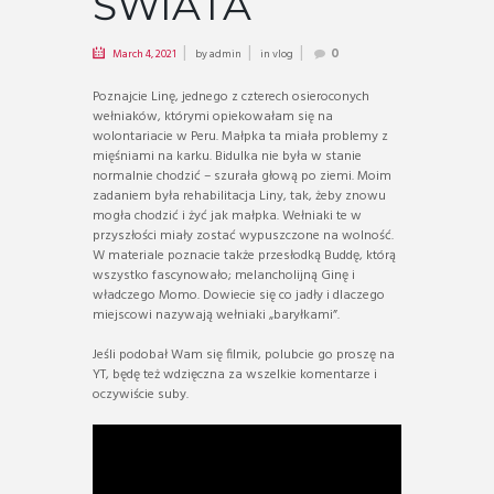
ŚWIATA
March 4, 2021
by
admin
in
vlog
0
Poznajcie Linę, jednego z czterech osieroconych
wełniaków, którymi opiekowałam się na
wolontariacie w Peru. Małpka ta miała problemy z
mięśniami na karku. Bidulka nie była w stanie
normalnie chodzić – szurała głową po ziemi. Moim
zadaniem była rehabilitacja Liny, tak, żeby znowu
mogła chodzić i żyć jak małpka. Wełniaki te w
przyszłości miały zostać wypuszczone na wolność.
W materiale poznacie także przesłodką Buddę, którą
wszystko fascynowało; melancholijną Ginę i
władczego Momo. Dowiecie się co jadły i dlaczego
miejscowi nazywają wełniaki „baryłkami”.
Jeśli podobał Wam się filmik, polubcie go proszę na
YT, będę też wdzięczna za wszelkie komentarze i
oczywiście suby.