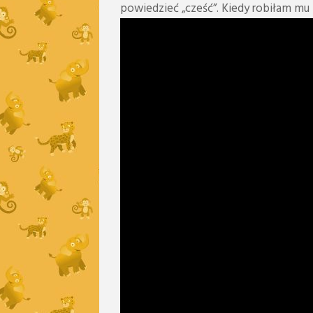
powiedzieć „cześć”. Kiedy robiłam mu 