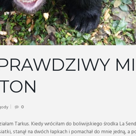
 PRAWDZIWY MI
GTON
gody
0
ziałam Tarkus. Kiedy wróciłam do boliwijskiego środka La Sen
atki, stanął na dwóch łapkach i pomachał do mnie jedną, a po