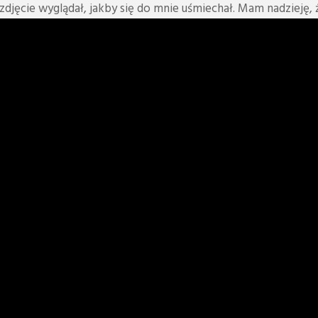
zdjęcie wyglądał, jakby się do mnie uśmiechał. Mam nadzieję, ż