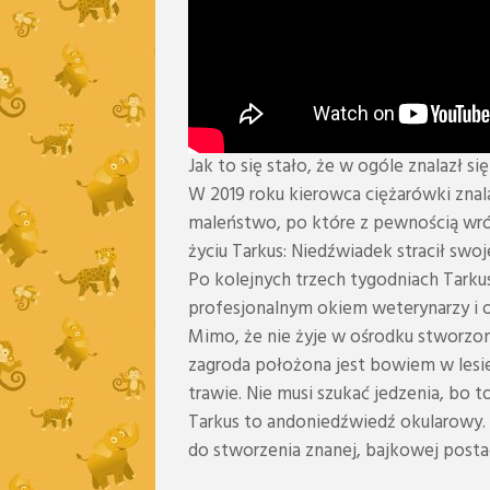
Jak to się stało, że w ogóle znalazł s
W 2019 roku kierowca ciężarówki zna
maleństwo, po które z pewnością wróc
życiu Tarkus: Niedźwiadek stracił sw
Po kolejnych trzech tygodniach Tarkus
profesjonalnym okiem weterynarzy i 
Mimo, że nie żyje w ośrodku stworzono
zagroda położona jest bowiem w lesie
trawie. Nie musi szukać jedzenia, bo t
Tarkus to andoniedźwiedź okularowy. 
do stworzenia znanej, bajkowej posta