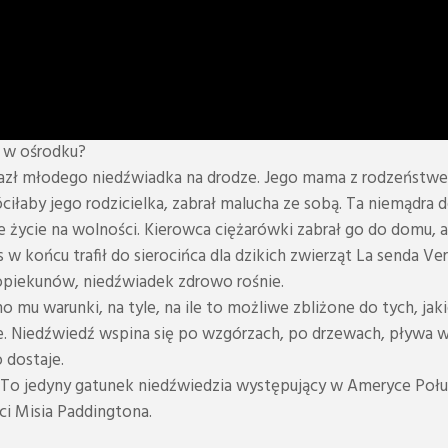
ię w ośrodku?
lazł młodego niedźwiadka na drodze. Jego mama z rodzeństwem
iłaby jego rodzicielka, zabrał malucha ze sobą. Ta niemądra 
oje życie na wolności. Kierowca ciężarówki zabrał go do domu
 w końcu trafił do sierocińca dla dzikich zwierząt La senda Ve
opiekunów, niedźwiadek zdrowo rośnie.
 mu warunki, na tyle, na ile to możliwe zbliżone do tych, ja
. Niedźwiedź wspina się po wzgórzach, po drzewach, pływa w 
o dostaje.
To jedyny gatunek niedźwiedzia występujący w Ameryce Połudn
ci Misia Paddingtona.