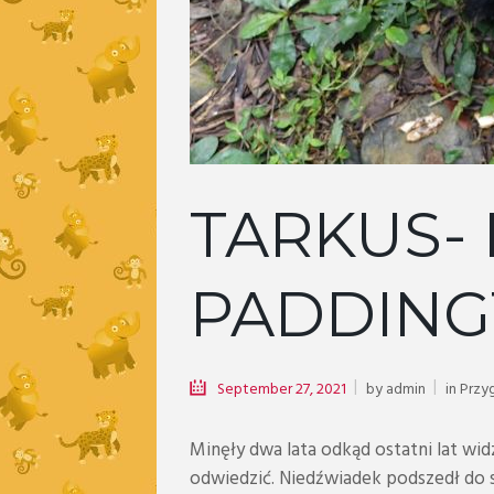
TARKUS-
PADDIN
September 27, 2021
by
admin
in
Przy
Minęły dwa lata odkąd ostatni lat wid
odwiedzić. Niedźwiadek podszedł do si