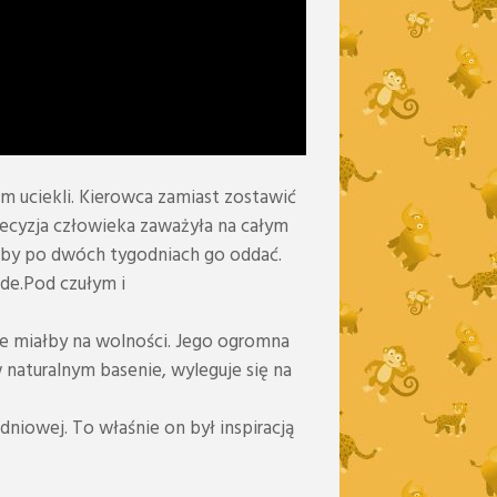
 uciekli. Kierowca zamiast zostawić
decyzja człowieka zaważyła na całym
, aby po dwóch tygodniach go oddać.
rde.Pod czułym i
kie miałby na wolności. Jego ogromna
naturalnym basenie, wyleguje się na
iowej. To właśnie on był inspiracją