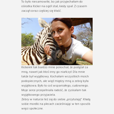
To było niesamowite, bo jak przyjechałam do
ośrodka Kicker na ogół stał, kiedy spał. Z czasem
zaczął coraz częściej się kłaść.
Kickerek tak bardzo mnie pokochał, że podążał za
mną, nawet jak ktoś inny go niańczył. Dla mnie
także był wyjątkowy. Kochałam wszystkich moich
podopiecznych, ale więź między mną a zebrą była
wyjątkowa. Było to coś wspaniałego, cudownego.
Moje serce przepełniała radość, że zyskałam tak
wyjątkowego przyjaciela.
Zebry w naturze też się do siebie „przytulają”. Kładą
sobie mordki na plecach zacieśniając w ten sposób
więzi społeczne.