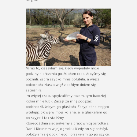
przyjaźni.
Mimo to, cieszyłam się, kiedy wypadały moje
godziny niańczenia go. Miałam czas, żebyśmy się
poznali. Zebra szybko mnie polubiła, a wręcz
pokochała. Nasza więź z każdym dniem się
zacieśniła.
Im więcej czasu spędzaliśmy razem, tym bardziej
Kicker mnie lubił. Zaczął za mną podążać,
podchodził, żebym go głaskała. Zasypiał na stojąco
wtulając głowę w moje kolana, a ja głaskałam go
po szyjce. I tak staliśmy.
Któregoś dnia siedziałyśmy z pracownicą ośrodka z
Dani i Kickerem w jej ogródku. Kiedy on się położył,
położyłam się obok niego i głaskałam go po szyjce.