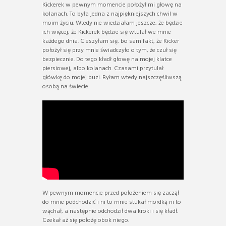
Kickerek w pewnym momencie położył mi głowę na
kolanach. To była jedna z najpiękniejszych chwil w
moim życiu. Wtedy nie wiedziałam jeszcze, że będzie
ich więcej, że Kickerek będzie się wtulał we mnie
każdego dnia. Cieszyłam się, bo sam fakt, że Kicker
położył się przy mnie świadczyło o tym, że czuł się
bezpiecznie. Do tego kładł głowę na mojej klatce
piersiowej, albo kolanach. Czasami przytulał
główkę do mojej buzi. Byłam wtedy najszczęśliwszą
osobą na świecie.
W pewnym momencie przed położeniem się zaczął
do mnie podchodzić i ni to mnie stukał mordką ni to
wąchał, a następnie odchodził dwa kroki i się kładł.
Czekał aż się położę obok niego.