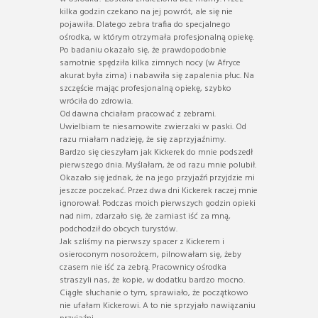
kilka godzin czekano na jej powrót, ale się nie
pojawiła. Dlatego zebra trafia do specjalnego
ośrodka, w którym otrzymała profesjonalną opiekę.
Po badaniu okazało się, że prawdopodobnie
samotnie spędziła kilka zimnych nocy (w Afryce
akurat była zima) i nabawiła się zapalenia płuc. Na
szczęście mając profesjonalną opiekę, szybko
wróciła do zdrowia.
Od dawna chciałam pracować z zebrami.
Uwielbiam te niesamowite zwierzaki w paski. Od
razu miałam nadzieję, że się zaprzyjaźnimy.
Bardzo się cieszyłam jak Kickerek do mnie podszedł
pierwszego dnia. Myślałam, że od razu mnie polubił.
Okazało się jednak, że na jego przyjaźń przyjdzie mi
jeszcze poczekać. Przez dwa dni Kickerek raczej mnie
ignorował. Podczas moich pierwszych godzin opieki
nad nim, zdarzało się, że zamiast iść za mną,
podchodził do obcych turystów.
Jak szliśmy na pierwszy spacer z Kickerem i
osieroconym nosorożcem, pilnowałam się, żeby
czasem nie iść za zebrą. Pracownicy ośrodka
straszyli nas, że kopie, w dodatku bardzo mocno.
Ciągłe słuchanie o tym, sprawiało, że początkowo
nie ufałam Kickerowi. A to nie sprzyjało nawiązaniu