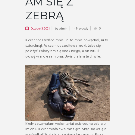
AM SIĘ Z
ZEBRĄ
October 3, 2021
by
admin
in
Przygody
0
Kicker podszedł do mnie i ni to mnie powąchał, ni to
szturchnął. Po czym odszedł dwa kroki, żeby się
położyć. Położyłam się obok niego, a on wtulił
głowę w moje ramiona. Uwielbiałam te chwile.
Kiedy zaczynałam wolontariat osierocona zebra o
imieniu Kicker miała dwa miesiące. Skąd się wzięła
w ośrodku? Została znaleziona bez mamy. Przez