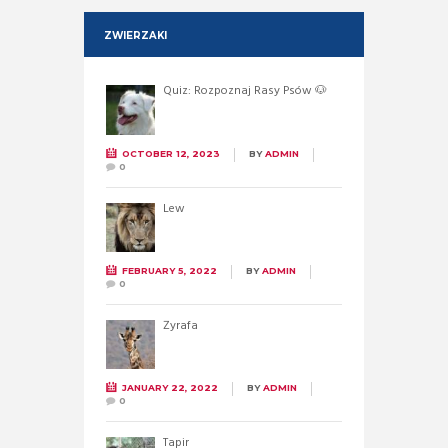
ZWIERZAKI
Quiz: Rozpoznaj Rasy Psów 🐶
OCTOBER 12, 2023
BY
ADMIN
0
Lew
FEBRUARY 5, 2022
BY
ADMIN
0
Żyrafa
JANUARY 22, 2022
BY
ADMIN
0
Tapir