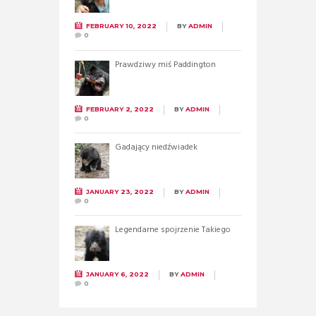
FEBRUARY 10, 2022
BY
ADMIN
0
Prawdziwy miś Paddington
FEBRUARY 2, 2022
BY
ADMIN
0
Gadający niedźwiadek
JANUARY 23, 2022
BY
ADMIN
0
Legendarne spojrzenie Takiego
JANUARY 6, 2022
BY
ADMIN
0