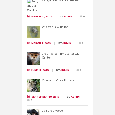
Kangaloola Wildlife Shelter
MARCH 10, 2019
BY
ADMIN
0
Wildtracks w Belize
MARCH 7, 2019
BY
ADMIN
0
Endangered Primate Rescue
Center
JUNE 17, 2018
BY
ADMIN
0
Criadouro Onca Pintada
SEPTEMBER 28, 2017
BY
ADMIN
0
La Senda Verde