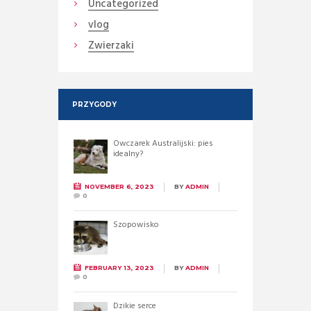
Uncategorized
vlog
Zwierzaki
PRZYGODY
Owczarek Australijski: pies
idealny?
NOVEMBER 6, 2023
BY
ADMIN
0
Szopowisko
FEBRUARY 13, 2023
BY
ADMIN
0
Dzikie serce