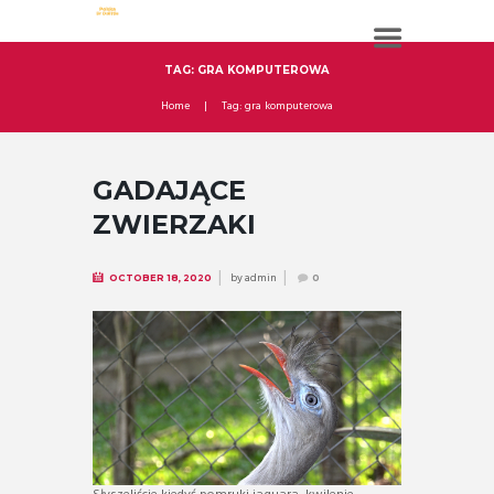
TAG: GRA KOMPUTEROWA
Home
Tag: gra komputerowa
GADAJĄCE
ZWIERZAKI
by
admin
OCTOBER 18, 2020
0