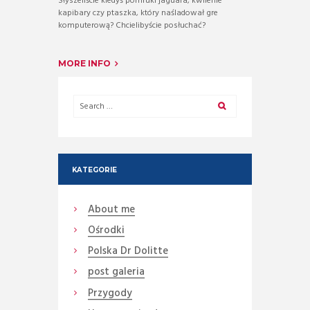
Słyszeliście kiedyś pomruki jaguara, kwilenie
kapibary czy ptaszka, który naśladował gre
komputerową? Chcielibyście posłuchać?
MORE INFO
KATEGORIE
About me
Ośrodki
Polska Dr Dolitte
post galeria
Przygody