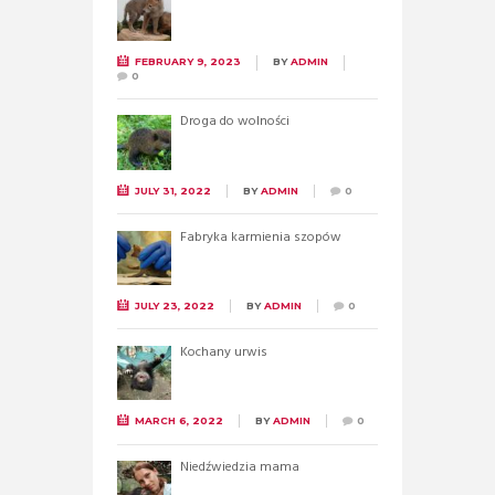
FEBRUARY 9, 2023
BY
ADMIN
0
Droga do wolności
JULY 31, 2022
BY
ADMIN
0
Fabryka karmienia szopów
JULY 23, 2022
BY
ADMIN
0
Kochany urwis
MARCH 6, 2022
BY
ADMIN
0
Niedźwiedzia mama