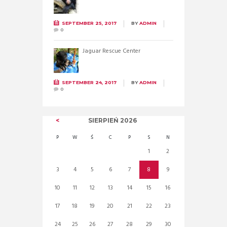
SEPTEMBER 25, 2017
BY
ADMIN
0
Jaguar Rescue Center
SEPTEMBER 24, 2017
BY
ADMIN
0
SIERPIEŃ
2026
P
W
Ś
C
P
S
N
1
2
3
4
5
6
7
8
9
10
11
12
13
14
15
16
17
18
19
20
21
22
23
24
25
26
27
28
29
30