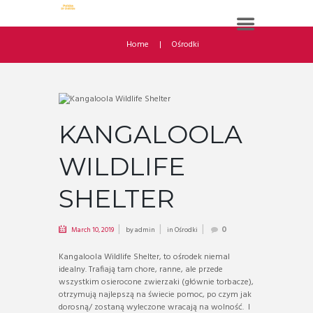
Home
Ośrodki
KANGALOOLA
WILDLIFE
SHELTER
March 10, 2019
by
admin
in
Ośrodki
0
Kangaloola Wildlife Shelter, to ośrodek niemal
idealny. Trafiają tam chore, ranne, ale przede
wszystkim osierocone zwierzaki (głównie torbacze),
otrzymują najlepszą na świecie pomoc, po czym jak
dorosną/ zostaną wyleczone wracają na wolność. I