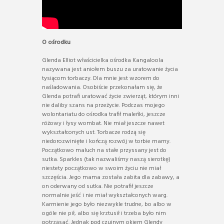
O ośrodku
Glenda Elliot właścicielka ośrodka Kangaloola
nazywana jest aniołem buszu za uratowanie życia
tysiącom torbaczy. Dla mnie jest wzorem do
naśladowania. Osobiście przekonałam się, że
Glenda potrafi uratować życie zwierząt, którym inni
nie daliby szans na przeżycie. Podczas mojego
wolontariatu do ośrodka trafił maleńki, jeszcze
różowy i łysy wombat. Nie miał jeszcze nawet
wykształconych ust. Torbacze rodzą się
niedorozwinięte i kończą rozwój w torbie mamy.
Początkowo maluch na stałe przyssany jest do
sutka. Sparkles (tak nazwaliśmy naszą sierotkę)
niestety początkowo w swoim życiu nie miał
szczęścia. Jego mama została zabita dla zabawy, a
on oderwany od sutka. Nie potrafił jeszcze
normalnie jeść i nie miał wykształconych warg.
Karmienie jego było niezwykle trudne, bo albo w
ogóle nie pił, albo się krztusił i trzeba było nim
potrząsać. Jednak pod czujnym okiem Glendy