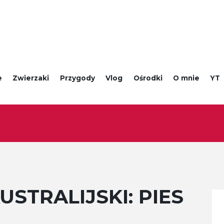
e
Zwierzaki
Przygody
Vlog
Ośrodki
O mnie
YT
STRALIJSKI: PIES