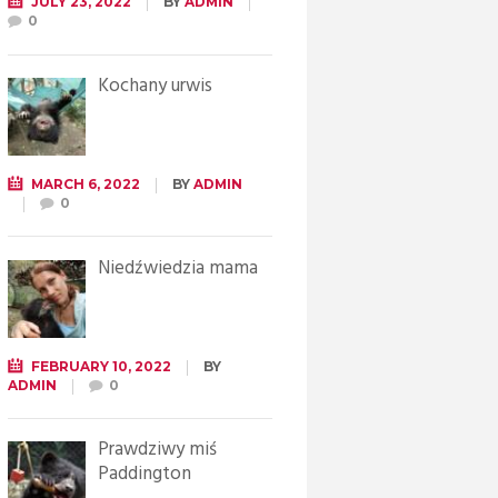
JULY 23, 2022
BY
ADMIN
0
Kochany urwis
MARCH 6, 2022
BY
ADMIN
0
Niedźwiedzia mama
FEBRUARY 10, 2022
BY
ADMIN
0
Prawdziwy miś
Paddington