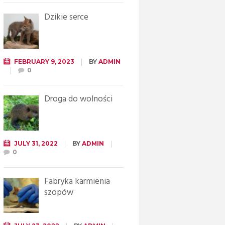
Dzikie serce
FEBRUARY 9, 2023
BY
ADMIN
0
Droga do wolności
JULY 31, 2022
BY
ADMIN
0
Fabryka karmienia
szopów