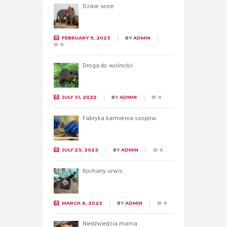
Dzikie serce
FEBRUARY 9, 2023
BY
ADMIN
0
Droga do wolności
JULY 31, 2022
BY
ADMIN
0
Fabryka karmienia szopów
JULY 23, 2022
BY
ADMIN
0
Kochany urwis
MARCH 6, 2022
BY
ADMIN
0
Niedźwiedzia mama