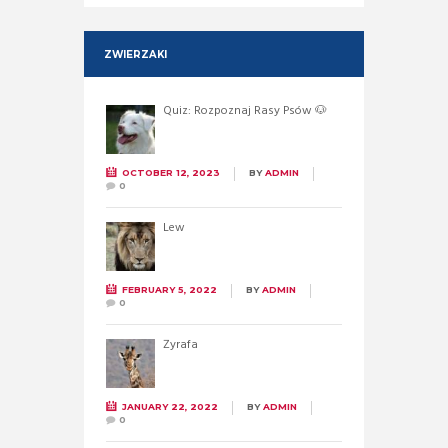
ZWIERZAKI
Quiz: Rozpoznaj Rasy Psów 🐶
OCTOBER 12, 2023
BY
ADMIN
0
Lew
FEBRUARY 5, 2022
BY
ADMIN
0
Żyrafa
JANUARY 22, 2022
BY
ADMIN
0