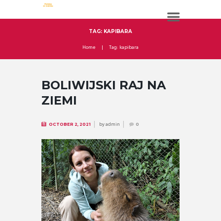
TAG: KAPIBARA
Home
Tag: kapibara
BOLIWIJSKI RAJ NA
ZIEMI
by
admin
OCTOBER 2, 2021
0