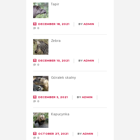
Tapir
DECEMBER 18, 2021
BY
ADMIN
0
Zebra
DECEMBER 10, 2021
BY
ADMIN
0
Góralek skalny
DECEMBER 5, 2021
BY
ADMIN
0
Kapucynka
OCTOBER 27, 2021
BY
ADMIN
0