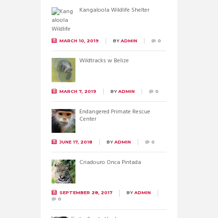
Kangaloola Wildlife Shelter
MARCH 10, 2019
BY
ADMIN
0
Wildtracks w Belize
MARCH 7, 2019
BY
ADMIN
0
Endangered Primate Rescue
Center
JUNE 17, 2018
BY
ADMIN
0
Criadouro Onca Pintada
SEPTEMBER 28, 2017
BY
ADMIN
0