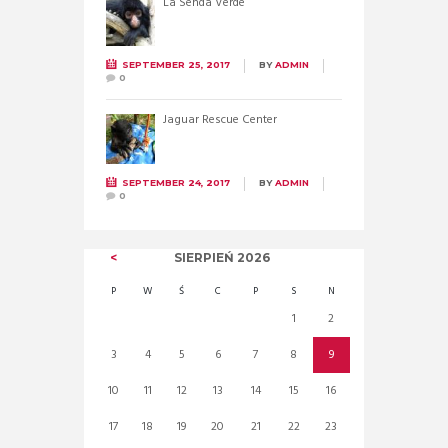
La Senda Verde
SEPTEMBER 25, 2017
BY
ADMIN
0
Jaguar Rescue Center
SEPTEMBER 24, 2017
BY
ADMIN
0
SIERPIEŃ
2026
P
W
Ś
C
P
S
N
1
2
3
4
5
6
7
8
9
10
11
12
13
14
15
16
17
18
19
20
21
22
23