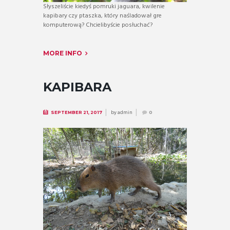
Słyszeliście kiedyś pomruki jaguara, kwilenie
kapibary czy ptaszka, który naśladował gre
komputerową? Chcielibyście posłuchać?
MORE INFO
KAPIBARA
by
admin
SEPTEMBER 21, 2017
0