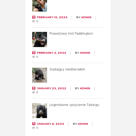
FEBRUARY 10, 2022
BY
ADMIN
0
Prawdziwy miś Paddington
FEBRUARY 2, 2022
BY
ADMIN
0
Gadający niedźwiadek
JANUARY 23, 2022
BY
ADMIN
0
Legendarne spojrzenie Takiego
JANUARY 6, 2022
BY
ADMIN
0