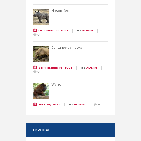
Nosorożec
OCTOBER 17, 2021
BY
ADMIN
0
Bolita południowa
SEPTEMBER 16, 2021
BY
ADMIN
0
Wyjec
JULY 24, 2021
BY
ADMIN
0
OŚRODKI