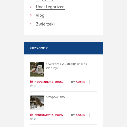
Uncategorized
vlog
Zwierzaki
PRZYGODY
Owczarek Australijski: pies
idealny?
NOVEMBER 6, 2023
BY
ADMIN
0
Szopowisko
FEBRUARY 13, 2023
BY
ADMIN
0