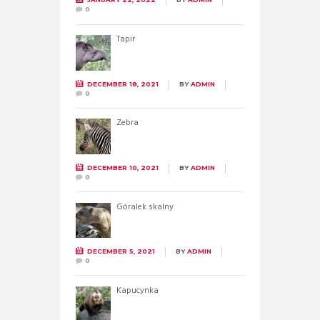
0
Tapir
DECEMBER 18, 2021
BY
ADMIN
0
Zebra
DECEMBER 10, 2021
BY
ADMIN
0
Góralek skalny
DECEMBER 5, 2021
BY
ADMIN
0
Kapucynka