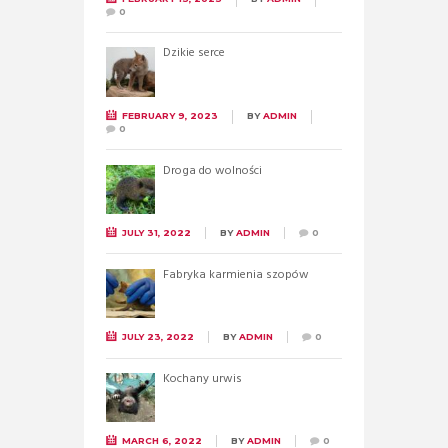
0
Dzikie serce
FEBRUARY 9, 2023
BY
ADMIN
0
Droga do wolności
JULY 31, 2022
BY
ADMIN
0
Fabryka karmienia szopów
JULY 23, 2022
BY
ADMIN
0
Kochany urwis
MARCH 6, 2022
BY
ADMIN
0