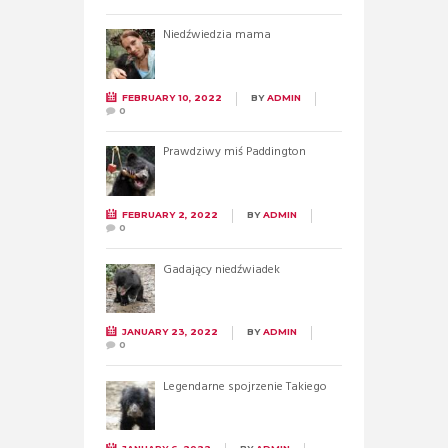
Niedźwiedzia mama
FEBRUARY 10, 2022
BY
ADMIN
0
Prawdziwy miś Paddington
FEBRUARY 2, 2022
BY
ADMIN
0
Gadający niedźwiadek
JANUARY 23, 2022
BY
ADMIN
0
Legendarne spojrzenie Takiego