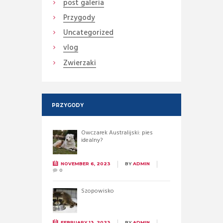
post galeria
Przygody
Uncategorized
vlog
Zwierzaki
PRZYGODY
Owczarek Australijski: pies
idealny?
NOVEMBER 6, 2023
BY
ADMIN
0
Szopowisko
FEBRUARY 13, 2023
BY
ADMIN