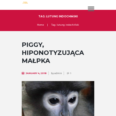
TAG: LUTUNG INDOCHIŃSKI
Home
Tag: lutung indochiński
PIGGY,
HIPONOTYZUJĄCA
MAŁPKA
by
admin
JANUARY 4, 2018
1