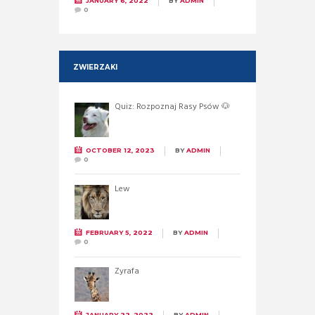
JANUARY 6, 2022
BY
ADMIN
0
ZWIERZAKI
Quiz: Rozpoznaj Rasy Psów 🐶
OCTOBER 12, 2023
BY
ADMIN
0
Lew
FEBRUARY 5, 2022
BY
ADMIN
0
Żyrafa
JANUARY 22, 2022
BY
ADMIN