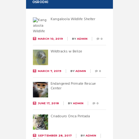
OŚRODKI
Kangaloola Wildlife Shelter
MARCH 10, 2019
BY
ADMIN
0
Wildtracks w Belize
MARCH 7, 2019
BY
ADMIN
0
Endangered Primate Rescue
Center
JUNE 17, 2018
BY
ADMIN
0
Criadouro Onca Pintada
SEPTEMBER 28, 2017
BY
ADMIN