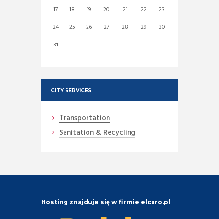
17
18
19
20
21
22
23
24
25
26
27
28
29
30
31
CITY SERVICES
Transportation
Sanitation & Recycling
Hosting znajduje się w firmie elcaro.pl