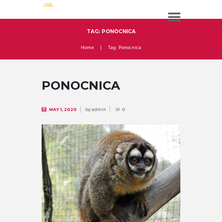
TAG: PONOCNICA
Home
Tag: Ponocnica
PONOCNICA
by
admin
MAY 1, 2020
0