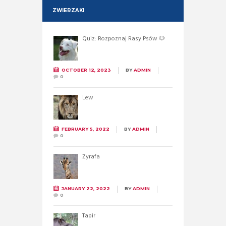
ZWIERZAKI
Quiz: Rozpoznaj Rasy Psów 🐶
OCTOBER 12, 2023
BY
ADMIN
0
Lew
FEBRUARY 5, 2022
BY
ADMIN
0
Żyrafa
JANUARY 22, 2022
BY
ADMIN
0
Tapir