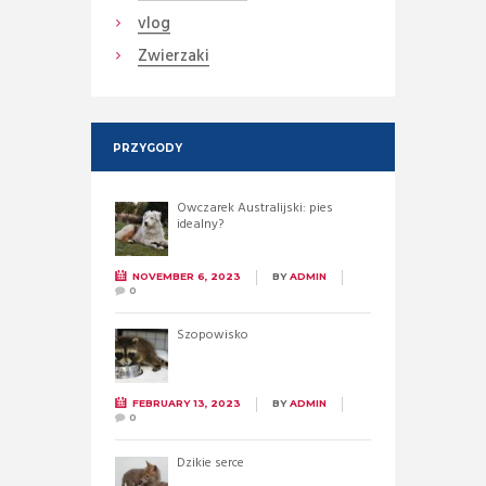
vlog
Zwierzaki
PRZYGODY
Owczarek Australijski: pies
idealny?
NOVEMBER 6, 2023
BY
ADMIN
0
Szopowisko
FEBRUARY 13, 2023
BY
ADMIN
0
Dzikie serce