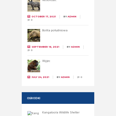
Nosorożec
OCTOBER 17, 2021
BY
ADMIN
0
Bolita południowa
SEPTEMBER 16, 2021
BY
ADMIN
0
Wyjec
JULY 24, 2021
BY
ADMIN
0
OŚRODKI
Kangaloola Wildlife Shelter