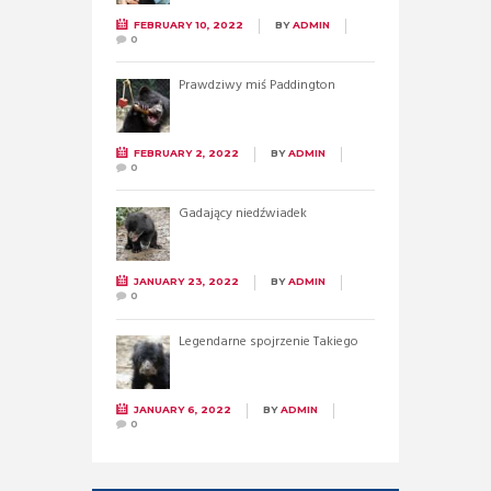
FEBRUARY 10, 2022
BY
ADMIN
0
Prawdziwy miś Paddington
FEBRUARY 2, 2022
BY
ADMIN
0
Gadający niedźwiadek
JANUARY 23, 2022
BY
ADMIN
0
Legendarne spojrzenie Takiego
JANUARY 6, 2022
BY
ADMIN
0