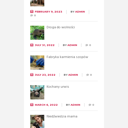
FEBRUARY 9, 2023
BY
ADMIN
0
Droga do wolności
JULY 31, 2022
BY
ADMIN
0
Fabryka karmienia szopów
JULY 23, 2022
BY
ADMIN
0
Kochany urwis
MARCH 6, 2022
BY
ADMIN
0
Niedźwiedzia mama