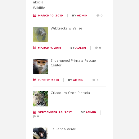
MARCH 10, 2019
BY
ADMIN
0
Wildtracks w Belize
MARCH 7, 2019
BY
ADMIN
0
Endangered Primate Rescue
Center
JUNE 17, 2018
BY
ADMIN
0
Criadouro Onca Pintada
SEPTEMBER 28, 2017
BY
ADMIN
0
La Senda Verde