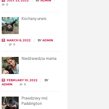
JULY 23, 2022
BY
ADMIN
0
Kochany urwis
MARCH 6, 2022
BY
ADMIN
0
Niedźwiedzia mama
FEBRUARY 10, 2022
BY
ADMIN
0
Prawdziwy miś
Paddington