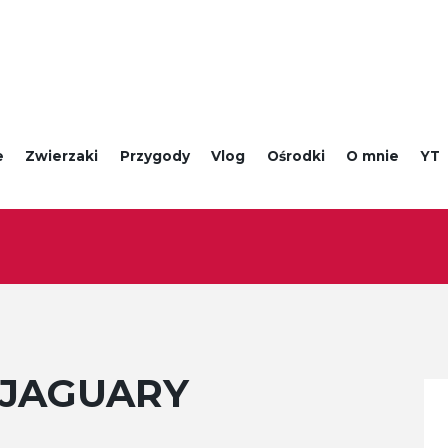
e
Zwierzaki
Przygody
Vlog
Ośrodki
O mnie
YT
 JAGUARY