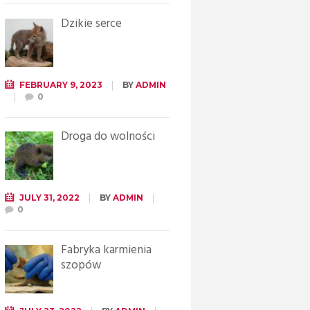
Dzikie serce
FEBRUARY 9, 2023
BY
ADMIN
0
Droga do wolności
JULY 31, 2022
BY
ADMIN
0
Fabryka karmienia
szopów