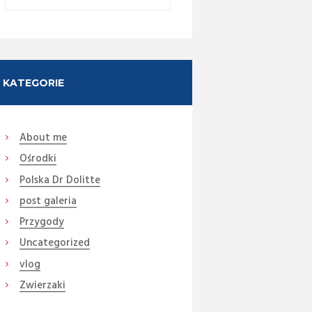
KATEGORIE
About me
Ośrodki
Next item
14 (22) Xuch Xich (Medium)
Polska Dr Dolitte
post galeria
Przygody
Uncategorized
vlog
Zwierzaki