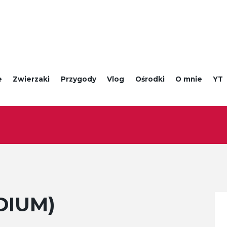
e
Zwierzaki
Przygody
Vlog
Ośrodki
O mnie
YT
EDIUM)