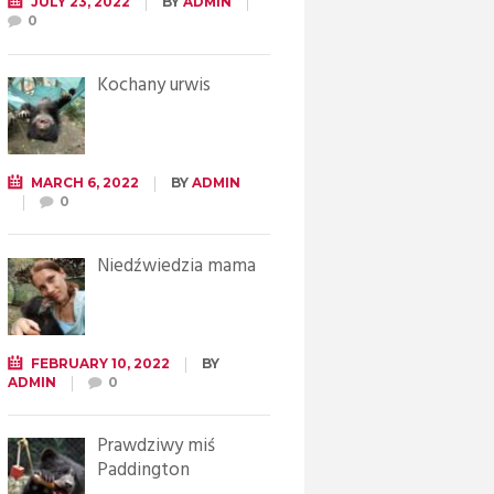
JULY 23, 2022
BY
ADMIN
0
Kochany urwis
MARCH 6, 2022
BY
ADMIN
0
Niedźwiedzia mama
FEBRUARY 10, 2022
BY
ADMIN
0
Prawdziwy miś
Paddington