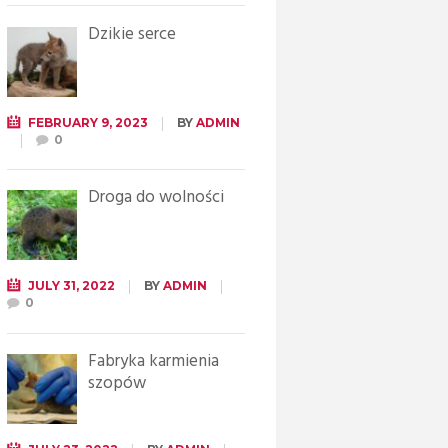
Dzikie serce
FEBRUARY 9, 2023
BY
ADMIN
0
Droga do wolności
JULY 31, 2022
BY
ADMIN
0
Fabryka karmienia
szopów