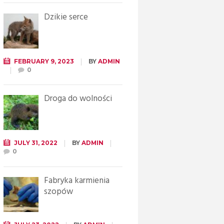
Dzikie serce
FEBRUARY 9, 2023
BY
ADMIN
0
Droga do wolności
JULY 31, 2022
BY
ADMIN
0
Fabryka karmienia
szopów