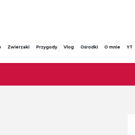
e
Zwierzaki
Przygody
Vlog
Ośrodki
O mnie
YT