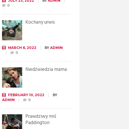
JULY 23, 2022
BY
ADMIN
0
Kochany urwis
MARCH 6, 2022
BY
ADMIN
0
Niedźwiedzia mama
FEBRUARY 10, 2022
BY
ADMIN
0
Prawdziwy miś
Paddington