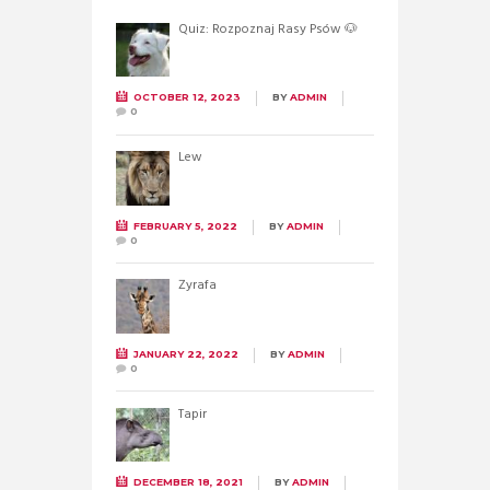
Quiz: Rozpoznaj Rasy Psów 🐶
OCTOBER 12, 2023
BY
ADMIN
0
Lew
FEBRUARY 5, 2022
BY
ADMIN
0
Żyrafa
JANUARY 22, 2022
BY
ADMIN
0
Tapir
DECEMBER 18, 2021
BY
ADMIN