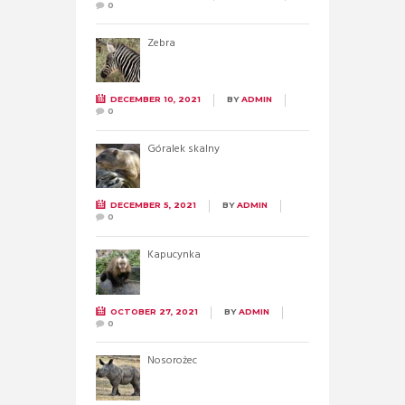
0
Zebra
DECEMBER 10, 2021
BY
ADMIN
0
Góralek skalny
DECEMBER 5, 2021
BY
ADMIN
0
Kapucynka
OCTOBER 27, 2021
BY
ADMIN
0
Nosorożec