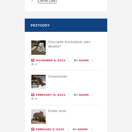
Zwierzaki
PRZYGODY
Owczarek Australijski: pies
idealny?
NOVEMBER 6, 2023
BY
ADMIN
0
Szopowisko
FEBRUARY 13, 2023
BY
ADMIN
0
Dzikie serce
FEBRUARY 9, 2023
BY
ADMIN