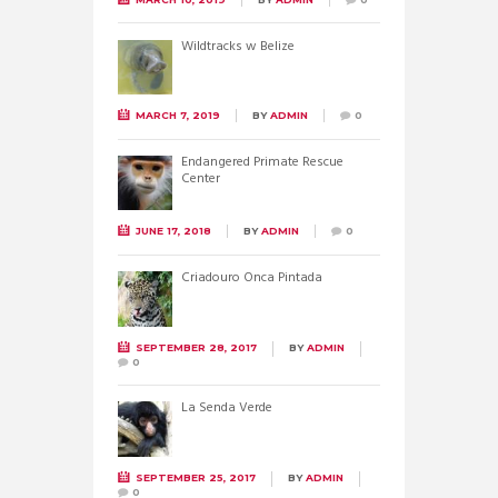
Wildtracks w Belize
MARCH 7, 2019
BY
ADMIN
0
Endangered Primate Rescue
Center
JUNE 17, 2018
BY
ADMIN
0
Criadouro Onca Pintada
SEPTEMBER 28, 2017
BY
ADMIN
0
La Senda Verde
SEPTEMBER 25, 2017
BY
ADMIN
0