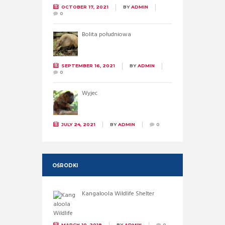
OCTOBER 17, 2021
BY
ADMIN
0
Bolita południowa
SEPTEMBER 16, 2021
BY
ADMIN
0
Wyjec
JULY 24, 2021
BY
ADMIN
0
OŚRODKI
Kangaloola Wildlife Shelter
MARCH 10, 2019
BY
ADMIN
0