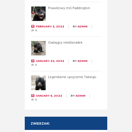
Prawdziwy miś Paddington
FEBRUARY 2, 2022
BY
ADMIN
0
Gadający niedźwiadek
JANUARY 23, 2022
BY
ADMIN
0
Legendarne spojrzenie Takiego
JANUARY 6, 2022
BY
ADMIN
0
ZWIERZAKI