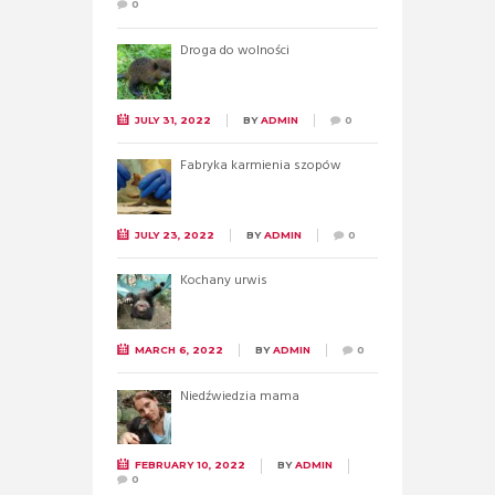
0
Droga do wolności
JULY 31, 2022
BY
ADMIN
0
Fabryka karmienia szopów
JULY 23, 2022
BY
ADMIN
0
Kochany urwis
MARCH 6, 2022
BY
ADMIN
0
Niedźwiedzia mama
FEBRUARY 10, 2022
BY
ADMIN
0