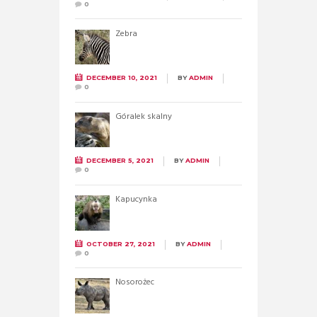
0
Zebra
DECEMBER 10, 2021
BY
ADMIN
0
Góralek skalny
DECEMBER 5, 2021
BY
ADMIN
0
Kapucynka
OCTOBER 27, 2021
BY
ADMIN
0
Nosorożec