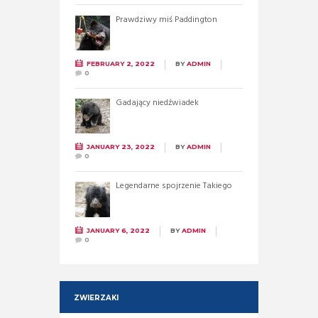
Prawdziwy miś Paddington
FEBRUARY 2, 2022
BY
ADMIN
0
Gadający niedźwiadek
JANUARY 23, 2022
BY
ADMIN
0
Legendarne spojrzenie Takiego
JANUARY 6, 2022
BY
ADMIN
0
ZWIERZAKI