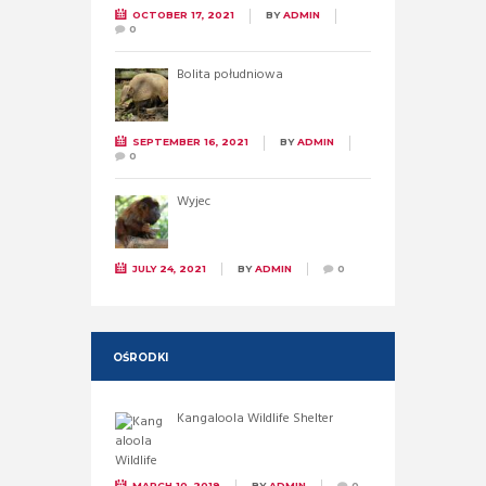
OCTOBER 17, 2021
BY
ADMIN
0
Bolita południowa
SEPTEMBER 16, 2021
BY
ADMIN
0
Wyjec
JULY 24, 2021
BY
ADMIN
0
OŚRODKI
Kangaloola Wildlife Shelter
MARCH 10, 2019
BY
ADMIN
0