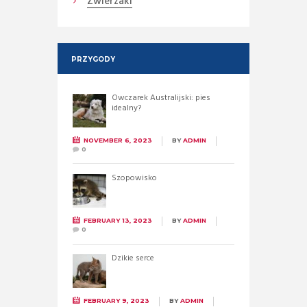
Zwierzaki
PRZYGODY
Owczarek Australijski: pies
idealny?
NOVEMBER 6, 2023
BY
ADMIN
0
Szopowisko
FEBRUARY 13, 2023
BY
ADMIN
0
Dzikie serce
FEBRUARY 9, 2023
BY
ADMIN