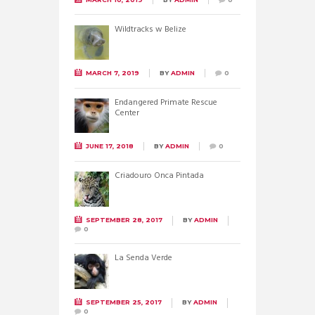
Wildtracks w Belize
MARCH 7, 2019
BY
ADMIN
0
Endangered Primate Rescue
Center
JUNE 17, 2018
BY
ADMIN
0
Criadouro Onca Pintada
SEPTEMBER 28, 2017
BY
ADMIN
0
La Senda Verde
SEPTEMBER 25, 2017
BY
ADMIN
0