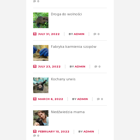
0
Droga do wolności
JULY 31, 2022
BY
ADMIN
0
Fabryka karmienia szopów
JULY 23, 2022
BY
ADMIN
0
Kochany urwis
MARCH 6, 2022
BY
ADMIN
0
Niedźwiedzia mama
FEBRUARY 10, 2022
BY
ADMIN
0