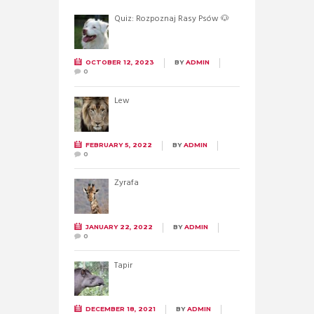
Quiz: Rozpoznaj Rasy Psów 🐶
OCTOBER 12, 2023
BY
ADMIN
0
Lew
FEBRUARY 5, 2022
BY
ADMIN
0
Żyrafa
JANUARY 22, 2022
BY
ADMIN
0
Tapir
DECEMBER 18, 2021
BY
ADMIN