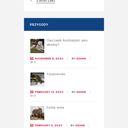
Zwierzaki
PRZYGODY
Owczarek Australijski: pies
idealny?
NOVEMBER 6, 2023
BY
ADMIN
0
Szopowisko
FEBRUARY 13, 2023
BY
ADMIN
0
Dzikie serce
FEBRUARY 9, 2023
BY
ADMIN