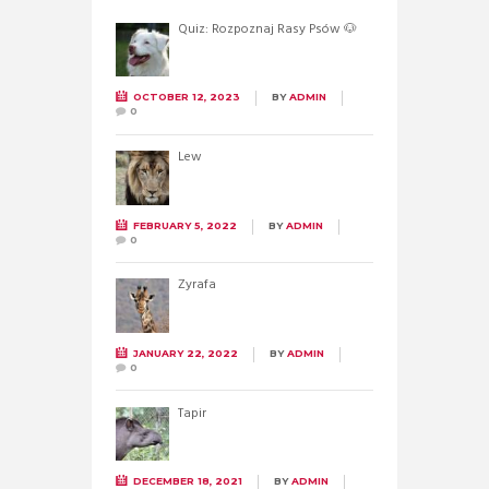
Quiz: Rozpoznaj Rasy Psów 🐶
OCTOBER 12, 2023
BY
ADMIN
0
Lew
FEBRUARY 5, 2022
BY
ADMIN
0
Żyrafa
JANUARY 22, 2022
BY
ADMIN
0
Tapir
DECEMBER 18, 2021
BY
ADMIN