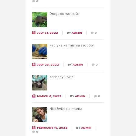
0
Droga do wolności
JULY 31, 2022
BY
ADMIN
0
Fabryka karmienia szopów
JULY 23, 2022
BY
ADMIN
0
Kochany urwis
MARCH 6, 2022
BY
ADMIN
0
Niedźwiedzia mama
FEBRUARY 10, 2022
BY
ADMIN
0