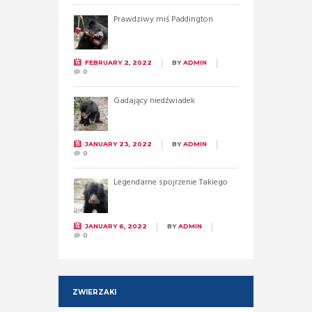
Prawdziwy miś Paddington
FEBRUARY 2, 2022
BY
ADMIN
0
Gadający niedźwiadek
JANUARY 23, 2022
BY
ADMIN
0
Legendarne spojrzenie Takiego
JANUARY 6, 2022
BY
ADMIN
0
ZWIERZAKI