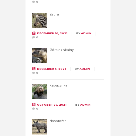
0
Zebra
DECEMBER 10, 2021
BY
ADMIN
0
Góralek skalny
DECEMBER 5, 2021
BY
ADMIN
0
Kapucynka
OCTOBER 27, 2021
BY
ADMIN
0
Nosorożec