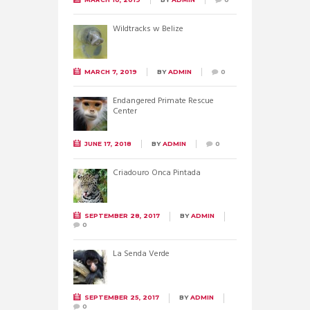
Wildtracks w Belize
MARCH 7, 2019
BY
ADMIN
0
Endangered Primate Rescue
Center
JUNE 17, 2018
BY
ADMIN
0
Criadouro Onca Pintada
SEPTEMBER 28, 2017
BY
ADMIN
0
La Senda Verde
SEPTEMBER 25, 2017
BY
ADMIN
0