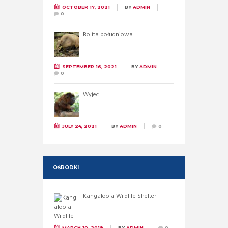
OCTOBER 17, 2021
BY
ADMIN
0
Bolita południowa
SEPTEMBER 16, 2021
BY
ADMIN
0
Wyjec
JULY 24, 2021
BY
ADMIN
0
OŚRODKI
Kangaloola Wildlife Shelter
MARCH 10, 2019
BY
ADMIN
0