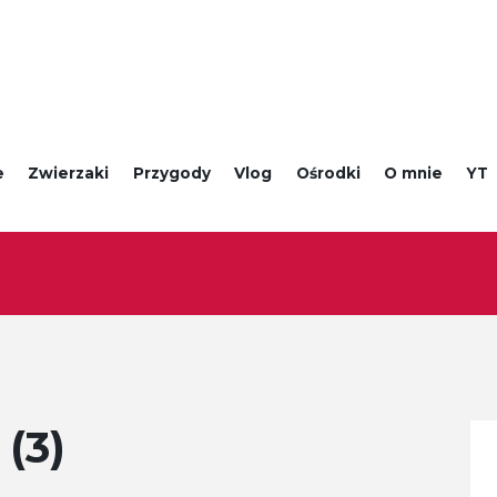
e
Zwierzaki
Przygody
Vlog
Ośrodki
O mnie
YT
(3)