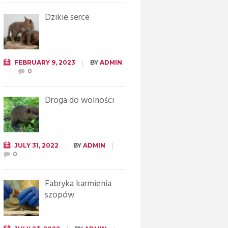
Dzikie serce
FEBRUARY 9, 2023
BY
ADMIN
0
Droga do wolności
JULY 31, 2022
BY
ADMIN
0
Fabryka karmienia
szopów