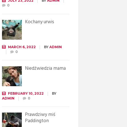
JULY 23, 2022
BY
ADMIN
0
Kochany urwis
MARCH 6, 2022
BY
ADMIN
0
Niedźwiedzia mama
FEBRUARY 10, 2022
BY
ADMIN
0
Prawdziwy miś
Paddington