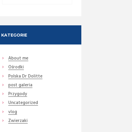
KATEGORIE
About me
Ośrodki
Next item
23 (11) chyab Pipe (Medium)
Polska Dr Dolitte
post galeria
Przygody
Uncategorized
vlog
Zwierzaki