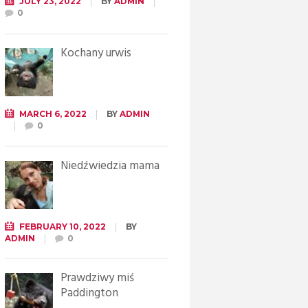
JULY 23, 2022
BY
ADMIN
0
Kochany urwis
MARCH 6, 2022
BY
ADMIN
0
Niedźwiedzia mama
FEBRUARY 10, 2022
BY
ADMIN
0
Prawdziwy miś
Paddington