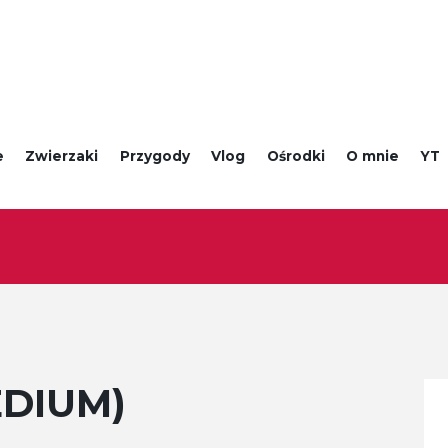
e
Zwierzaki
Przygody
Vlog
Ośrodki
O mnie
YT
MEDIUM)