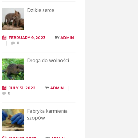
Dzikie serce
FEBRUARY 9, 2023
BY
ADMIN
0
Droga do wolności
JULY 31, 2022
BY
ADMIN
0
Fabryka karmienia
szopów