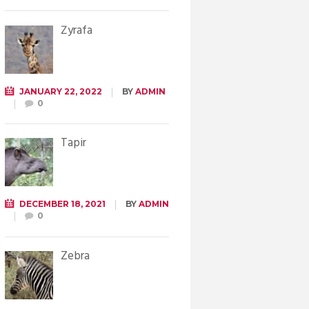
Żyrafa
JANUARY 22, 2022
BY
ADMIN
0
Tapir
DECEMBER 18, 2021
BY
ADMIN
0
Zebra