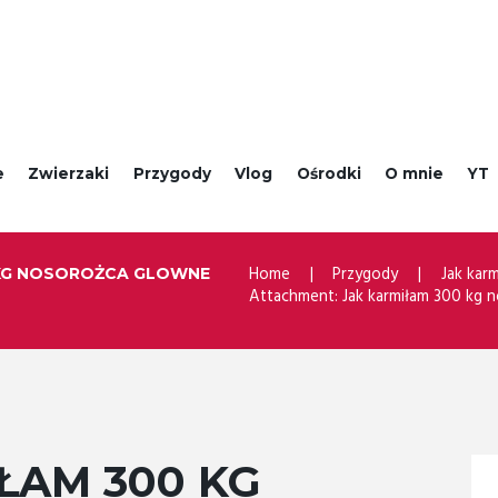
e
Zwierzaki
Przygody
Vlog
Ośrodki
O mnie
YT
Home
Przygody
Jak kar
 KG NOSOROŻCA GLOWNE
Attachment: Jak karmiłam 300 kg n
ŁAM 300 KG