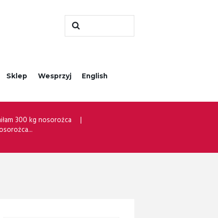
Sklep
Wesprzyj
English
miłam 300 kg nosorożca
osorożca...