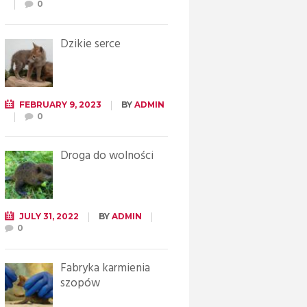
0
Dzikie serce
FEBRUARY 9, 2023
BY
ADMIN
0
Droga do wolności
JULY 31, 2022
BY
ADMIN
0
Fabryka karmienia
szopów