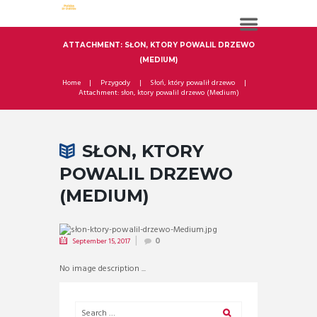
ATTACHMENT: SŁON, KTORY POWALIL DRZEWO
(MEDIUM)
Home
Przygody
Słoń, który powalił drzewo
Attachment: słon, ktory powalil drzewo (Medium)
SŁON, KTORY
POWALIL DRZEWO
(MEDIUM)
September 15, 2017
0
No image description ...