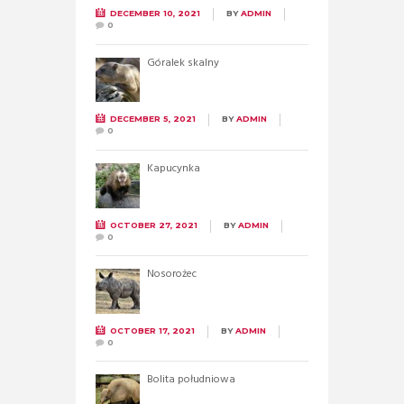
DECEMBER 10, 2021
BY
ADMIN
0
Góralek skalny
DECEMBER 5, 2021
BY
ADMIN
0
Kapucynka
OCTOBER 27, 2021
BY
ADMIN
0
Nosorożec
OCTOBER 17, 2021
BY
ADMIN
0
Bolita południowa