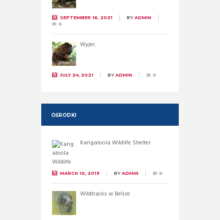
SEPTEMBER 16, 2021
BY
ADMIN
0
Wyjec
JULY 24, 2021
BY
ADMIN
0
OŚRODKI
Kangaloola Wildlife Shelter
MARCH 10, 2019
BY
ADMIN
0
Wildtracks w Belize