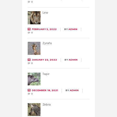
0
Lew
FEBRUARY 5, 2022
BY
ADMIN
0
Żyrafa
JANUARY 22, 2022
BY
ADMIN
0
Tapir
DECEMBER 18, 2021
BY
ADMIN
0
Zebra