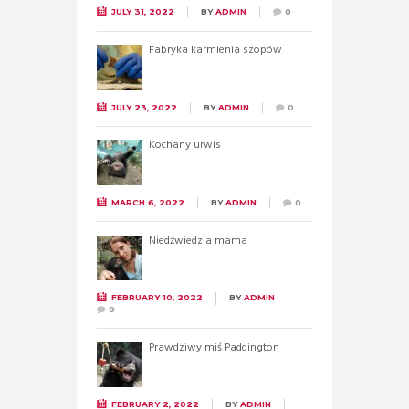
JULY 31, 2022
BY
ADMIN
0
Fabryka karmienia szopów
JULY 23, 2022
BY
ADMIN
0
Kochany urwis
MARCH 6, 2022
BY
ADMIN
0
Niedźwiedzia mama
FEBRUARY 10, 2022
BY
ADMIN
0
Prawdziwy miś Paddington
FEBRUARY 2, 2022
BY
ADMIN