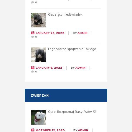
0
Gadający niedźwiadek
JANUARY 23, 2022
BY
ADMIN
0
Legendarne spojrzenie Takiego
JANUARY 6, 2022
BY
ADMIN
0
ZWIERZAKI
Quiz: Rozpoznaj Rasy Psów 🐶
OCTOBER 12, 2023
BY
ADMIN