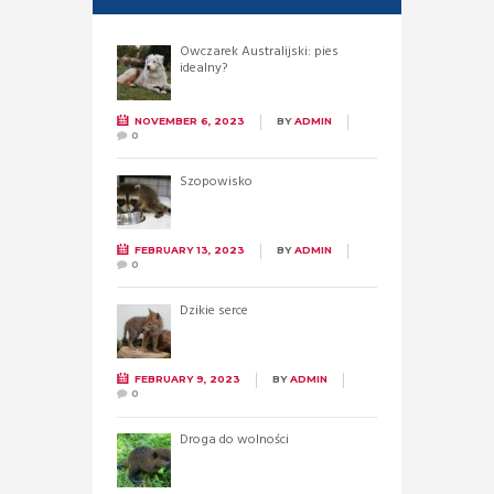
Owczarek Australijski: pies
idealny?
NOVEMBER 6, 2023
BY
ADMIN
0
Szopowisko
FEBRUARY 13, 2023
BY
ADMIN
0
Dzikie serce
FEBRUARY 9, 2023
BY
ADMIN
0
Droga do wolności