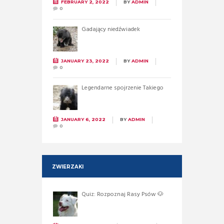
FEBRUARY 2, 2022
BY
ADMIN
0
Gadający niedźwiadek
JANUARY 23, 2022
BY
ADMIN
0
Legendarne spojrzenie Takiego
JANUARY 6, 2022
BY
ADMIN
0
ZWIERZAKI
Quiz: Rozpoznaj Rasy Psów 🐶