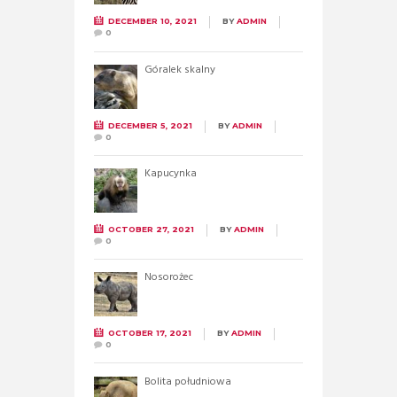
DECEMBER 10, 2021
BY
ADMIN
0
Góralek skalny
DECEMBER 5, 2021
BY
ADMIN
0
Kapucynka
OCTOBER 27, 2021
BY
ADMIN
0
Nosorożec
OCTOBER 17, 2021
BY
ADMIN
0
Bolita południowa