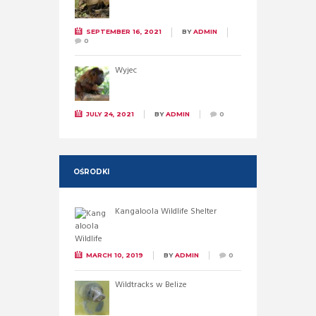
SEPTEMBER 16, 2021
BY
ADMIN
0
Wyjec
JULY 24, 2021
BY
ADMIN
0
OŚRODKI
Kangaloola Wildlife Shelter
MARCH 10, 2019
BY
ADMIN
0
Wildtracks w Belize