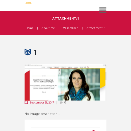
ATTACHMENT: 1
Home
About me
W mediach
Attachment: 1
1
September 28, 2017
0
No image description ...