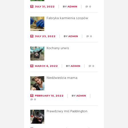
JULY 31, 2022
BY
ADMIN
0
Fabryka karmienia szopów
JULY 23, 2022
BY
ADMIN
0
Kochany urwis
MARCH 6, 2022
BY
ADMIN
0
Niedźwiedzia mama
FEBRUARY 10, 2022
BY
ADMIN
0
Prawdziwy miś Paddington