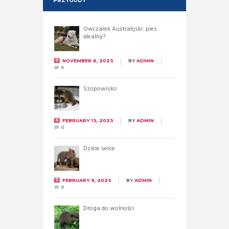
PRZYGODY
Owczarek Australijski: pies
idealny?
NOVEMBER 6, 2023
BY
ADMIN
0
Szopowisko
FEBRUARY 13, 2023
BY
ADMIN
0
Dzikie serce
FEBRUARY 9, 2023
BY
ADMIN
0
Droga do wolności