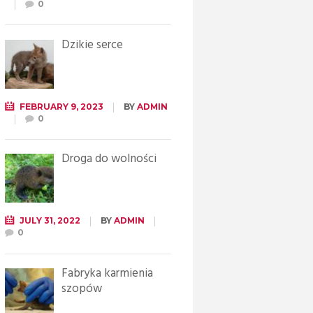
0
Dzikie serce
FEBRUARY 9, 2023
BY
ADMIN
0
Droga do wolności
JULY 31, 2022
BY
ADMIN
0
Fabryka karmienia
szopów