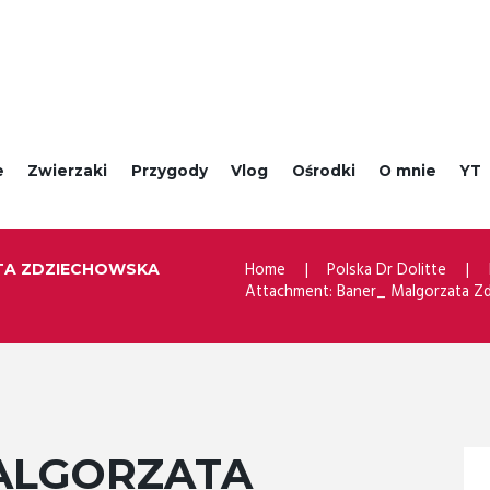
e
Zwierzaki
Przygody
Vlog
Ośrodki
O mnie
YT
Home
Polska Dr Dolitte
TA ZDZIECHOWSKA
Attachment: Baner_ Malgorzata Z
ALGORZATA