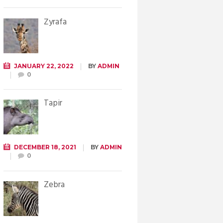
Żyrafa
JANUARY 22, 2022
BY
ADMIN
0
Tapir
DECEMBER 18, 2021
BY
ADMIN
0
Zebra