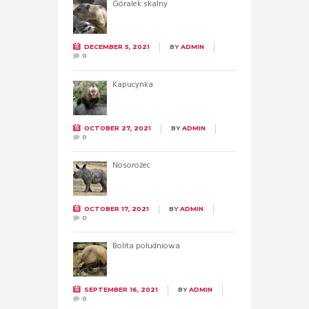
Góralek skalny
DECEMBER 5, 2021
BY
ADMIN
0
Kapucynka
OCTOBER 27, 2021
BY
ADMIN
0
Nosorożec
OCTOBER 17, 2021
BY
ADMIN
0
Bolita południowa
SEPTEMBER 16, 2021
BY
ADMIN
0