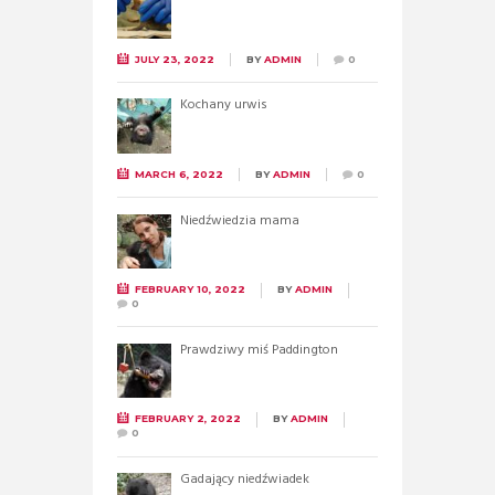
JULY 23, 2022
BY
ADMIN
0
Kochany urwis
MARCH 6, 2022
BY
ADMIN
0
Niedźwiedzia mama
FEBRUARY 10, 2022
BY
ADMIN
0
Prawdziwy miś Paddington
FEBRUARY 2, 2022
BY
ADMIN
0
Gadający niedźwiadek