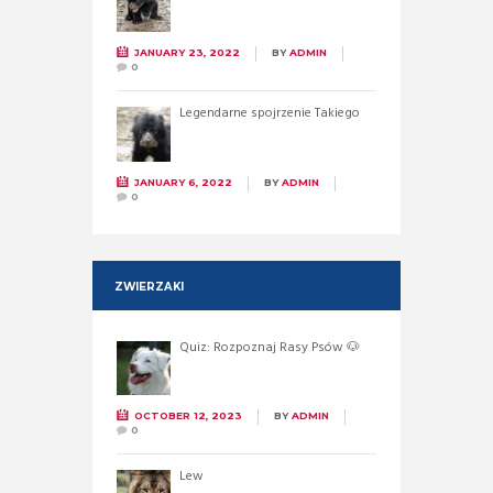
JANUARY 23, 2022
BY
ADMIN
0
Legendarne spojrzenie Takiego
JANUARY 6, 2022
BY
ADMIN
0
ZWIERZAKI
Quiz: Rozpoznaj Rasy Psów 🐶
OCTOBER 12, 2023
BY
ADMIN
0
Lew