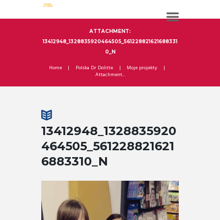
ATTACHMENT:
13412948_1328835920464505_561228821621688331
0_N
Home
Polska Dr Dolitte
Moje projekty
Attachment...
13412948_1328835920
464505_561228821621
6883310_N