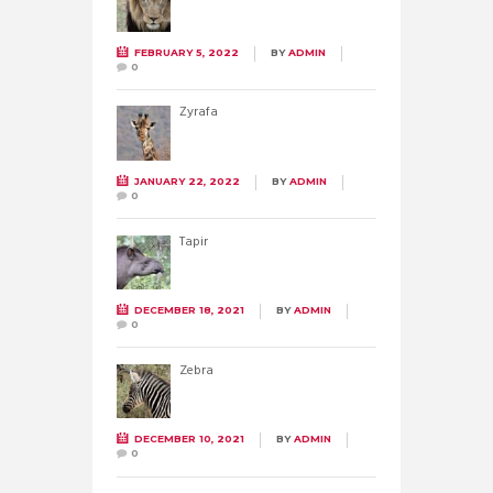
FEBRUARY 5, 2022
BY
ADMIN
0
Żyrafa
JANUARY 22, 2022
BY
ADMIN
0
Tapir
DECEMBER 18, 2021
BY
ADMIN
0
Zebra
DECEMBER 10, 2021
BY
ADMIN
0