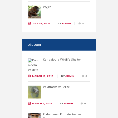
Wyjec
JULY 24, 2021
BY
ADMIN
0
OŚRODKI
Kangaloola Wildlife Shelter
MARCH 10, 2019
BY
ADMIN
0
Wildtracks w Belize
MARCH 7, 2019
BY
ADMIN
0
Endangered Primate Rescue