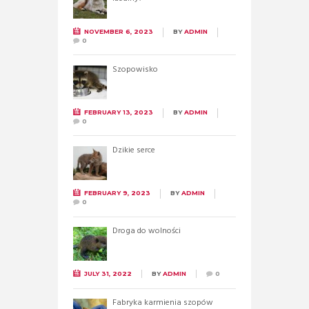
NOVEMBER 6, 2023
BY
ADMIN
0
Szopowisko
FEBRUARY 13, 2023
BY
ADMIN
0
Dzikie serce
FEBRUARY 9, 2023
BY
ADMIN
0
Droga do wolności
JULY 31, 2022
BY
ADMIN
0
Fabryka karmienia szopów