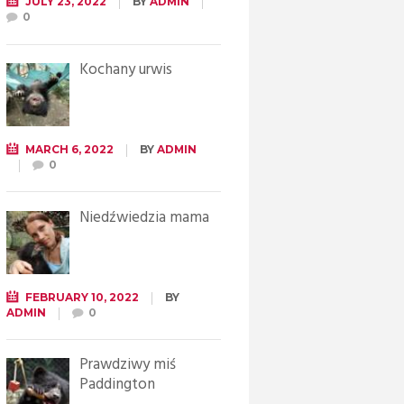
JULY 23, 2022
BY
ADMIN
0
Kochany urwis
MARCH 6, 2022
BY
ADMIN
0
Niedźwiedzia mama
FEBRUARY 10, 2022
BY
ADMIN
0
Prawdziwy miś
Paddington