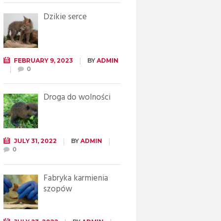
Dzikie serce
FEBRUARY 9, 2023
BY
ADMIN
0
Droga do wolności
JULY 31, 2022
BY
ADMIN
0
Fabryka karmienia
szopów