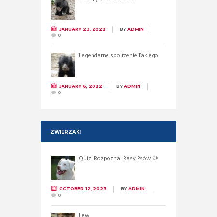
JANUARY 23, 2022
BY
ADMIN
0
Legendarne spojrzenie Takiego
JANUARY 6, 2022
BY
ADMIN
0
ZWIERZAKI
Quiz: Rozpoznaj Rasy Psów 🐶
OCTOBER 12, 2023
BY
ADMIN
0
Lew