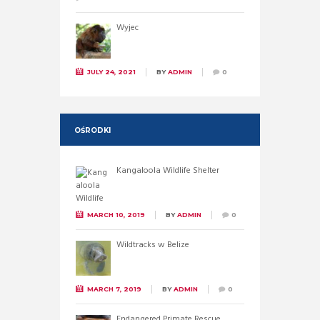
Wyjec
JULY 24, 2021
BY
ADMIN
0
OŚRODKI
Kangaloola Wildlife Shelter
MARCH 10, 2019
BY
ADMIN
0
Wildtracks w Belize
MARCH 7, 2019
BY
ADMIN
0
Endangered Primate Rescue