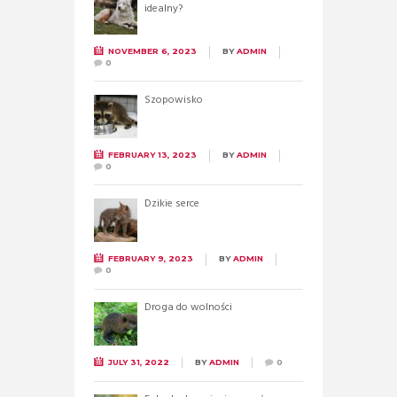
idealny?
NOVEMBER 6, 2023
BY
ADMIN
0
Szopowisko
FEBRUARY 13, 2023
BY
ADMIN
0
Dzikie serce
FEBRUARY 9, 2023
BY
ADMIN
0
Droga do wolności
JULY 31, 2022
BY
ADMIN
0