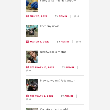
Fabryka karmienia szopów
JULY 23, 2022
BY
ADMIN
0
Kochany urwis
MARCH 6, 2022
BY
ADMIN
0
Niedźwiedzia mama
FEBRUARY 10, 2022
BY
ADMIN
0
Prawdziwy miś Paddington
FEBRUARY 2, 2022
BY
ADMIN
0
Gadający niedźwiadek