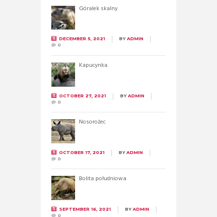
Góralek skalny
DECEMBER 5, 2021
BY
ADMIN
0
Kapucynka
OCTOBER 27, 2021
BY
ADMIN
0
Nosorożec
OCTOBER 17, 2021
BY
ADMIN
0
Bolita południowa
SEPTEMBER 16, 2021
BY
ADMIN
0