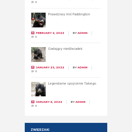
0
Prawdziwy miś Paddington
FEBRUARY 2, 2022
BY
ADMIN
0
Gadający niedźwiadek
JANUARY 23, 2022
BY
ADMIN
0
Legendarne spojrzenie Takiego
JANUARY 6, 2022
BY
ADMIN
0
ZWIERZAKI