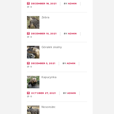
DECEMBER 18, 2021
BY
ADMIN
0
Zebra
DECEMBER 10, 2021
BY
ADMIN
0
Góralek skalny
DECEMBER 5, 2021
BY
ADMIN
0
Kapucynka
OCTOBER 27, 2021
BY
ADMIN
0
Nosorożec