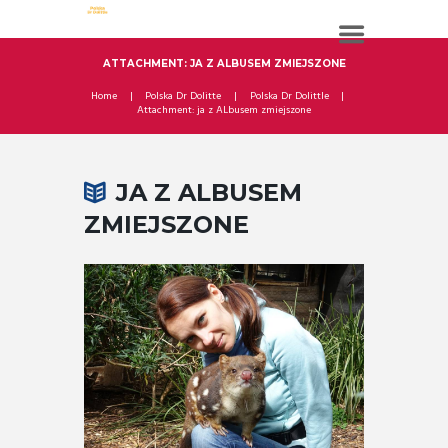
ATTACHMENT: JA Z ALBUSEM ZMIEJSZONE
Home
Polska Dr Dolitte
Polska Dr Dolittle
Attachment: ja z ALbusem zmiejszone
JA Z ALBUSEM
ZMIEJSZONE