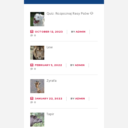
Quiz: Rozpoznaj Rasy Psów 🐶
OCTOBER 12, 2023
BY
ADMIN
0
Lew
FEBRUARY 5, 2022
BY
ADMIN
0
Żyrafa
JANUARY 22, 2022
BY
ADMIN
0
Tapir