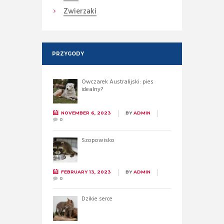
Zwierzaki
PRZYGODY
Owczarek Australijski: pies
idealny?
NOVEMBER 6, 2023
BY
ADMIN
0
Szopowisko
FEBRUARY 13, 2023
BY
ADMIN
0
Dzikie serce