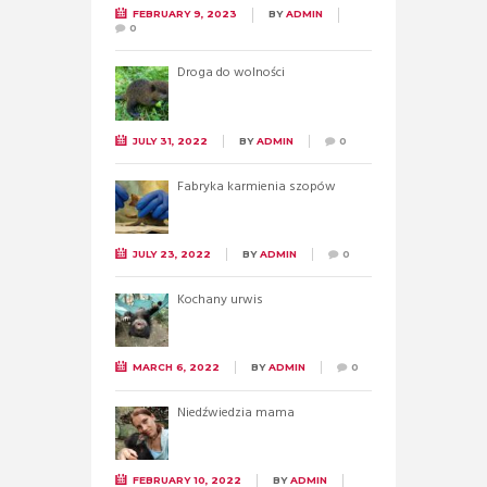
FEBRUARY 9, 2023
BY
ADMIN
0
Droga do wolności
JULY 31, 2022
BY
ADMIN
0
Fabryka karmienia szopów
JULY 23, 2022
BY
ADMIN
0
Kochany urwis
MARCH 6, 2022
BY
ADMIN
0
Niedźwiedzia mama
FEBRUARY 10, 2022
BY
ADMIN