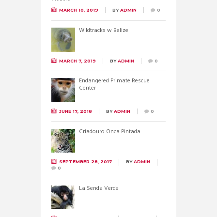
MARCH 10, 2019
BY
ADMIN
0
Wildtracks w Belize
MARCH 7, 2019
BY
ADMIN
0
Endangered Primate Rescue
Center
JUNE 17, 2018
BY
ADMIN
0
Criadouro Onca Pintada
SEPTEMBER 28, 2017
BY
ADMIN
0
La Senda Verde